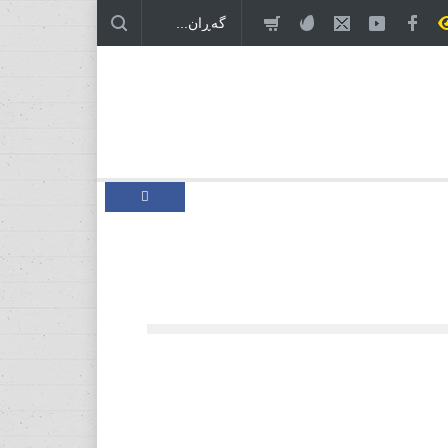
 ئەمریکا و ئێران، درێژەی بەڕێوەبردنی هاوبەشی
ن!
خۆڕێکخستنێکی سیاسی نوێ، پێویستی بۆ دۆخێکی نوێ!