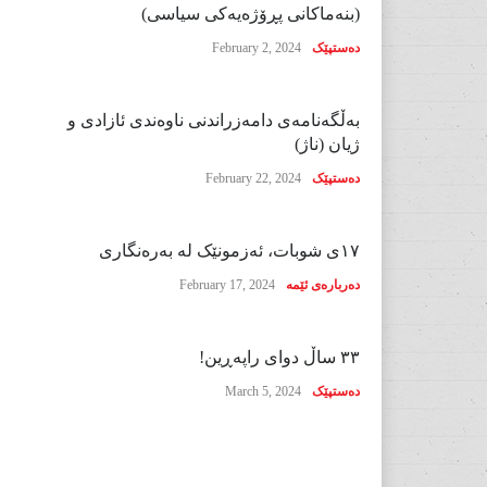
(بنەماکانی پڕۆژەیەکی سیاسی)
دەستپێک
February 2, 2024
بەڵگەنامەی دامەزراندنی ناوەندی ئازادی و
ژیان (ناژ)
دەستپێک
February 22, 2024
١٧ی شوبات، ئەزمونێک لە بەرەنگاری
دەربارەی ئێمە
February 17, 2024
٣٣ ساڵ دوای راپەڕین!
دەستپێک
March 5, 2024