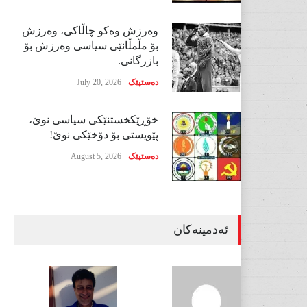
وەرزش وەکو چاڵاکی، وەرزش
بۆ مڵمڵانێی سیاسی وەرزش بۆ
بازرگانی.
دەستپێک
July 20, 2026
خۆڕێکخستنێکی سیاسی نوێ،
پێویستی بۆ دۆخێکی نوێ!
دەستپێک
August 5, 2026
ئەدمینەکان