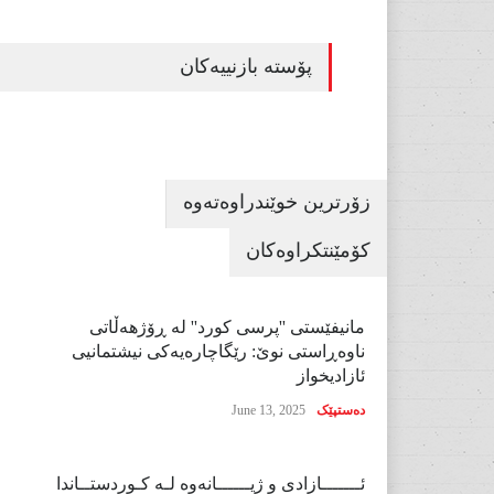
پۆستە بازنییەکان
زۆرترین خوێندراوەتەوە
کۆمێنتکراوەکان
مانیفێستی ''پرسی کورد'' لە ڕۆژهەڵاتی
ناوەڕاستی نوێ: رێگاچارەیەکی نیشتمانیی
ئازادیخواز
دەستپێک
June 13, 2025
ئـــــــازادی و ژیــــــانەوە لـە کـوردستــاندا