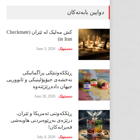
دوایین بابەتەکان
کش مەلیک لە ئێران (Checkmate
in Iran)
دەستپێک
June 3, 2026
ڕێککەوتنێکی پراگماتیکی
نەخشەی جیۆپۆلیتیکی و ئابووریی
جیهان دادەڕێژێتەوە
دەستپێک
June 28, 2026
ڕێککەوتنی ئەمریکا و ئێران،
درێژەی بەڕێوەبردنی هاوبەشی
قەیرانەکان!
دەستپێک
July 4, 2026