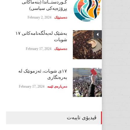
کـوردستــاندا (بنەماکانی
پڕۆژەیەکی سیاسی)
دەستپێک
February 2, 2024
بەشێک لەبەڵگەنامەکانی ١٧
شوبات
دەستپێک
February 17, 2024
١٧ی شوبات، ئەزمونێک لە
بەرەنگاری
دەربارەی ئێمە
February 17, 2024
ڤیدیۆی تایبەت