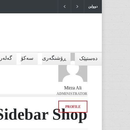
دوواین
وەرز
بازرگ
2026-07-04T10:52:36+0000
ڕۆشنگەری
سەکۆ
گەلەری
دەستپێک
Mirza Ali
ADMINISTRATOR
PROFILE
Sidebar Shop