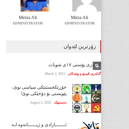
Merza Ali
Mirza Ali
ADMINISTRATOR
ADMINISTRATOR
زۆرترین لێدوان
گەلەری پۆستی ١٧ی شوبات
گەلەری ڤیدیۆ و وێنەکان
March 2, 2015
خۆڕێکخستنێکی سیاسی نوێ،
پێویستی بۆ دۆخێکی نوێ!
دەستپێک
August 5, 2026
ئـــــــازادی و ژیــــــانەوە لـە