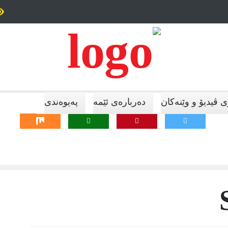
ش وەکو چاڵاکی، وەرزش بۆ مڵمڵانێی سیاسی وەرزش بۆ
ڕێککەوتنی
انی.
قەیرانەکا
 ڤیدیۆ و وێنەکان
دەربارەی ئێمە
پەیوەندی