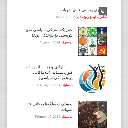
گەلەری پۆستی ١٧ی شوبات
گەلەری ڤیدیۆ و وێنەکان
March 2, 2015
خۆڕێکخستنێکی سیاسی نوێ،
پێویستی بۆ دۆخێکی نوێ!
دەستپێک
August 5, 2026
ئـــــــازادی و ژیــــــانەوە لـە
کـوردستــاندا (بنەماکانی
پڕۆژەیەکی سیاسی)
دەستپێک
February 2, 2024
بەشێک لەبەڵگەنامەکانی ١٧
شوبات
دەستپێک
February 17, 2024