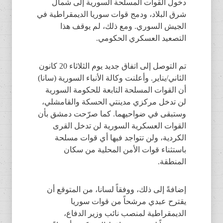
دخول القوات المسلحة السورية إلى شمال
شرق البلاد، ودمج قوات سوريا الديمقراطية في
الجيش السوري. ومع ذلك، لم يوقف هذا
التصعيد العسكري الحكومي.
تم التوصل إلى اتفاق جديد يوم الثلاثاء 20 كانون
الثاني/يناير. وأعلنت وكالة الأنباء السورية (سانا)
أن القوات المسلحة التابعة للحكومة السورية
لن تدخل مركزي مدينتي الحسكة والقامشلي،
وستبقى في ضواحيهما. كما صرّحت دمشق بأن
القوات العسكرية السورية لن تدخل القرى
الكردية، ولن تتواجد فيها أي قوات مسلحة
باستثناء قوات الأمن المحلية من سكان
المنطقة.
إضافةً إلى ذلك، ووفقاً لسانا، من المتوقع أن
يقترح عبدي مرشحاً من قوات سوريا
الديمقراطية لمنصب نائب وزير الدفاع،