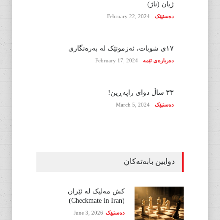
ژیان (ناژ)
دەستپێک
February 22, 2024
١٧ی شوبات، ئەزمونێک لە بەرەنگاری
دەربارەی ئێمە
February 17, 2024
٣٣ ساڵ دوای راپەڕین!
دەستپێک
March 5, 2024
دوایین بابەتەکان
کش مەلیک لە ئێران
(Checkmate in Iran)
دەستپێک
June 3, 2026