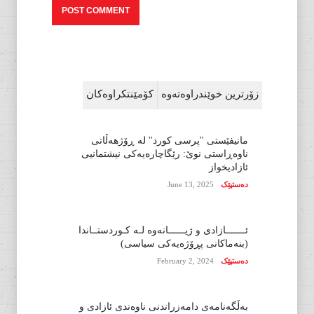
زۆرترین خوێندراوەتەوە
کۆمێنتکراوەکان
مانیفێستی ''پرسی کورد'' لە ڕۆژهەڵاتی
ناوەڕاستی نوێ: رێگاچارەیەکی نیشتمانیی
ئازادیخواز
دەستپێک
June 13, 2025
ئـــــــازادی و ژیــــــانەوە لـە کـوردستــاندا
(بنەماکانی پڕۆژەیەکی سیاسی)
دەستپێک
February 2, 2024
بەڵگەنامەی دامەزراندنی ناوەندی ئازادی و