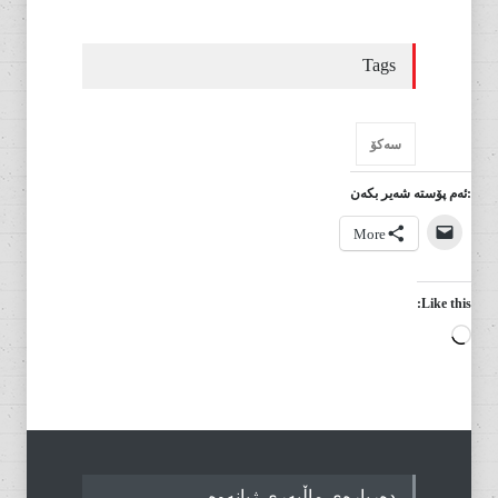
Tags
سەکۆ
:ئەم پۆستە شەیر بکەن
More
Like this:
Loading…
دەربارەی ماڵپەری ژیانەوە