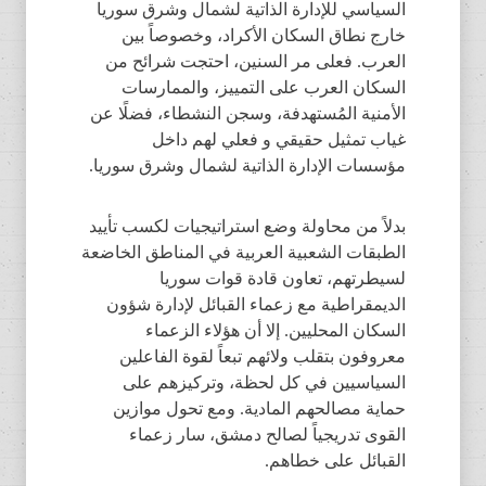
السياسي للإدارة الذاتية لشمال وشرق سوريا
خارج نطاق السكان الأكراد، وخصوصاً بين
العرب. فعلى مر السنين، احتجت شرائح من
السكان العرب على التمييز، والممارسات
الأمنية المُستهدفة، وسجن النشطاء، فضلًا عن
غياب تمثيل حقيقي و فعلي لهم داخل
مؤسسات الإدارة الذاتية لشمال وشرق سوريا.
بدلاً من محاولة وضع استراتيجيات لكسب تأييد
الطبقات الشعبية العربية في المناطق الخاضعة
لسيطرتهم، تعاون قادة قوات سوريا
الديمقراطية مع زعماء القبائل لإدارة شؤون
السكان المحليين. إلا أن هؤلاء الزعماء
معروفون بتقلب ولائهم تبعاً لقوة الفاعلين
السياسيين في كل لحظة، وتركيزهم على
حماية مصالحهم المادية. ومع تحول موازين
القوى تدريجياً لصالح دمشق، سار زعماء
القبائل على خطاهم.