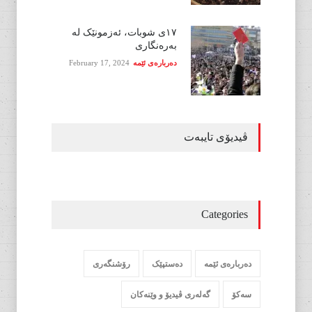
١٧ی شوبات، ئەزمونێک لە
بەرەنگاری
دەربارەی ئێمە
February 17, 2024
ڤیدیۆی تایبەت
Categories
دەربارەی ئێمە
دەستپێک
رۆشنگەری
سەکۆ
گەلەری ڤیدیۆ و وێنەکان