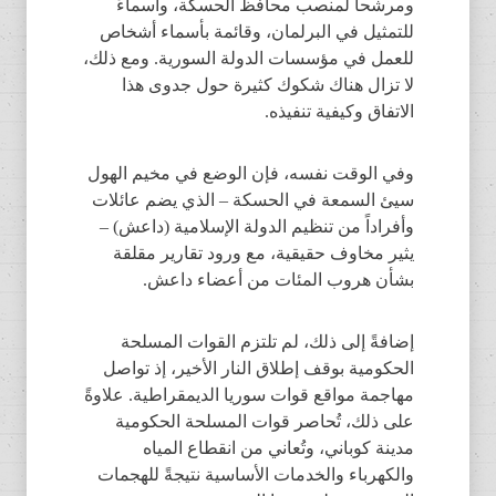
ومرشحاً لمنصب محافظ الحسكة، وأسماءً
للتمثيل في البرلمان، وقائمة بأسماء أشخاص
للعمل في مؤسسات الدولة السورية. ومع ذلك،
لا تزال هناك شكوك كثيرة حول جدوى هذا
الاتفاق وكيفية تنفيذه.
وفي الوقت نفسه، فإن الوضع في مخيم الهول
سيئ السمعة في الحسكة – الذي يضم عائلات
وأفراداً من تنظيم الدولة الإسلامية (داعش) –
يثير مخاوف حقيقية، مع ورود تقارير مقلقة
بشأن هروب المئات من أعضاء داعش.
إضافةً إلى ذلك، لم تلتزم القوات المسلحة
الحكومية بوقف إطلاق النار الأخير، إذ تواصل
مهاجمة مواقع قوات سوريا الديمقراطية. علاوةً
على ذلك، تُحاصر قوات المسلحة الحكومية
مدينة كوباني، وتُعاني من انقطاع المياه
والكهرباء والخدمات الأساسية نتيجةً للهجمات