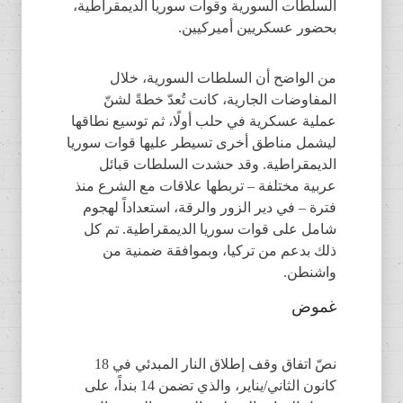
السلطات السورية وقوات سوريا الديمقراطية،
بحضور عسكريين أميركيين.
من الواضح أن السلطات السورية، خلال
المفاوضات الجارية، كانت تُعدّ خطةً لشنّ
عملية عسكرية في حلب أولًا، ثم توسيع نطاقها
ليشمل مناطق أخرى تسيطر عليها قوات سوريا
الديمقراطية. وقد حشدت السلطات قبائل
عربية مختلفة – تربطها علاقات مع الشرع منذ
فترة – في دير الزور والرقة، استعداداً لهجوم
شامل على قوات سوريا الديمقراطية. تم كل
ذلك بدعم من تركيا، وبموافقة ضمنية من
واشنطن.
غموض
نصّ اتفاق وقف إطلاق النار المبدئي في 18
كانون الثاني/يناير، والذي تضمن 14 بنداً، على