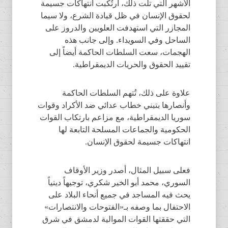
الأشهر التي تلت ذلك، ارتُكبت انتهاكات جسيمة
لحقوق الإنسان في ظل قيادة الشرع، ولا سيما
المجازر التي استهدفت العلويين والدروز على
الساحل وفي السويداء. وإلى جانب هذه
الهجمات، سعت السلطات الحاكمة أيضاً إلى
تقييد الحقوق والحريات الديمقراطية.
علاوة على ذلك، تُتهم السلطات الحاكمة
وأنصارها بتبني خطاب عدائي ضد الأكراد وقوات
سوريا الديمقراطية، مع مزاعم بارتكاب القوات
الحكومية والجماعات المسلحة التابعة لها
انتهاكات جسيمة لحقوق الإنسان.
فعلى سبيل المثال، أصدر وزير الأوقاف
السوري، محمد أبو الخير شكري، توجيهاً دينياً
يحث فيه المساجد في جميع أنحاء البلاد على
الاحتفال بما وصفه بـ«الفتوحات والانتصارات»
التي حققتها القوات الموالية لدمشق في شرق