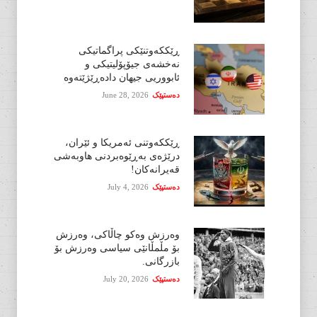
ڕێککەوتنێکی پراگماتیکی
نەخشەی جیۆپۆلیتیکی و
ئابووریی جیهان دادەڕێژێتەوە
دەستپێک
June 28, 2026
ڕێککەوتنی ئەمریکا و ئێران،
درێژەی بەڕێوەبردنی هاوبەشی
قەیرانەکان!
دەستپێک
July 4, 2026
وەرزش وەکو چاڵاکی، وەرزش
بۆ مڵمڵانێی سیاسی وەرزش بۆ
بازرگانی.
دەستپێک
July 20, 2026