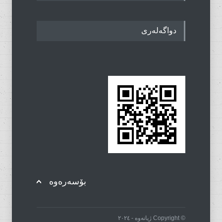
دواگەلەری
بۆسەرەوە
© Copyright ژیانەوە - ٢٠٢٤