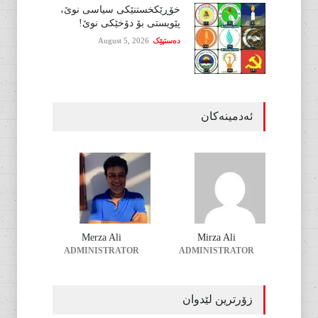
خۆڕێکخستنێکی سیاسی نوێ،
پێویستی بۆ دۆخێکی نوێ!
دەستپێک
August 5, 2026
ئەدمینەکان
Merza Ali
Mirza Ali
ADMINISTRATOR
ADMINISTRATOR
زۆرترین لێدوان