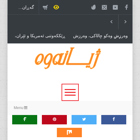
وەرزش وەکو چاڵاکی، وەرزش
ڕێککەوتنی ئەمریکا و ئێران،
بۆ مڵمڵانێی سیاسی وەرزش بۆ
درێژەی بەڕێوەبردنی هاوبەشی
بازرگانی.
قەیرانەکان!
خۆڕێکخستنێکی سیاسی نوێ،
پێویستی بۆ دۆخێکی نوێ!
Menu