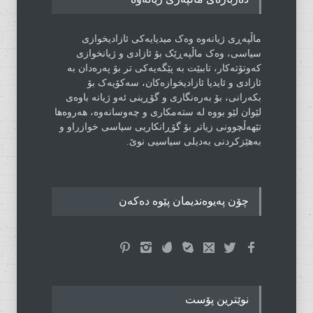
ماڵپەڕی ژیانەوە وەک میدیایەکی ئازادیخوازی
سیاسی، وەک ماڵپەڕێک بۆ ئازادی و ژیانخوازی
کەوتۆتەکار، تاببێت بە پێگەیەکی تر بۆ پەرەدان بە
ئازادی و ئایدیا ئازادیخوازەکان، سەکۆیەک بۆ
بکەرانی، بۆ بەرەنگاری و گۆڕینی ئەو ژیانە باوەی
لێوان لێو بووە لە ستەمکاری و چەوسانەوە، هەروەها
تێهەڵچوونی زیاتر بۆ گۆڕانکاریی سیاسی خوازراو و
بەهێزکردنی بەدیلی سیاسیی نوێ.
چۆن پەیوەندیمان پێوە دەکەن
نوێترین پۆست