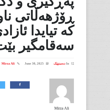
پەڕگیری و دکت
ڕۆژهەڵاتی نا
کە تیایدا ئازا
سەقامگیر بێت
In
دەستپێک
June 30, 2025
Mirza Ali
Mirza Ali