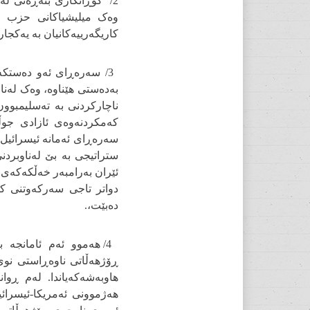
2/ گۆڕانکاری بنەڕەتی لە
وەک میلیشیاکانی حزب ال
کاریگەرییەکانیان بە یەکجار
بەدەستی هێناوە، وەک لەناو
ناچارکردنی بە تەسلیمبوو
کەمکردنەوەی ئازادی جوڵ
سەرەڕای ئەمانە ئیسرائیل 
ستراتیجی بە بێ لەناوبردنی
ئێران بەرامبەر خەڵکەکەی و
دواتر تاجی سەرکەوتنی کۆت
دەبێت،.
4/ هەموو ئەم ئامانجە ب
ڕۆژهەڵاتی ناوەڕاستی نوێ 
هاوبەشەکەیاندا. لەم ڕوا
هەژموونی ئەمریکا-ئیسرائ