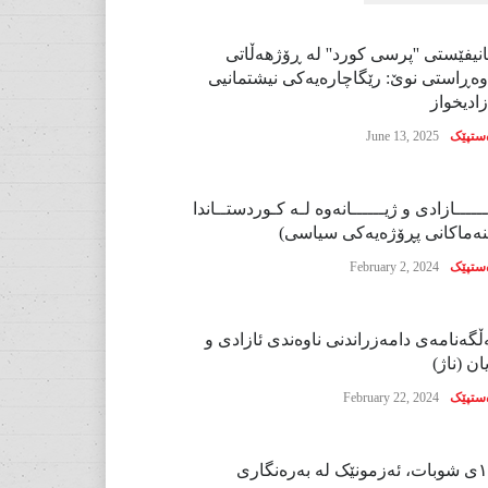
نیفێستی ''پرسی کورد'' لە ڕۆژهەڵاتی
وەڕاستی نوێ: رێگاچارەیەکی نیشتمانیی
زادیخواز
ستپێک
June 13, 2025
ــــــازادی و ژیــــــانەوە لـە کـوردستــاندا
نەماکانی پڕۆژەیەکی سیاسی)
ستپێک
February 2, 2024
ڵگەنامەی دامەزراندنی ناوەندی ئازادی و
ان (ناژ)
ستپێک
February 22, 2024
نێک لە بەرەنگاری