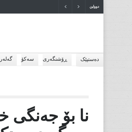
دوواین
وەرز
بازرگ
2026-07-04T10:52:36+0000
ڕۆشنگەری
سەکۆ
گەلەری
دەستپێک
نا بۆ جەنگی خ