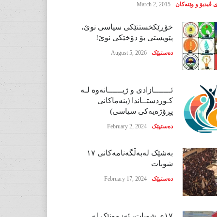
 ڤیدیۆ و وێنەکان
March 2, 2015
خۆڕێکخستنێکی سیاسی نوێ،
پێویستی بۆ دۆخێکی نوێ!
دەستپێک
August 5, 2026
ئـــــــازادی و ژیــــــانەوە لـە
کـوردستــاندا (بنەماکانی
پڕۆژەیەکی سیاسی)
دەستپێک
February 2, 2024
بەشێک لەبەڵگەنامەکانی ١٧
شوبات
دەستپێک
February 17, 2024
١٧ی شوبات، ئەزمونێک لە