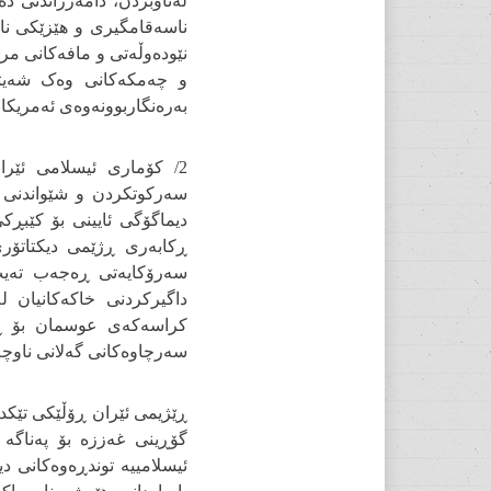
لەناوبردن، دامەزراندنی د
ناسەقامگیری و هێزێکی نا
نێودەوڵەتی و مافەکانی مرۆ
و چەمکەکانی وەک شەیتان
بەرەنگاربوونەوەی ئەمریکا
سەرکوتکردن و شێواندنی ڕ
دیماگۆگی ئایینی بۆ کێبڕک
ڕکابەری ڕژێمی دیکتاتۆر
سەرۆکایەتی ڕەجەب تەیب ئ
داگیرکردنی خاکەکانیان 
کراسەکەی عوسمان بۆ ڕەو
سەرچاوەکانی گەلانی ناوچە
ڕێژیمی ئێران ڕۆڵێکی تێکد
گۆڕینی غەززە بۆ پەناگە 
ئیسلامییە توندڕەوەکانی دی