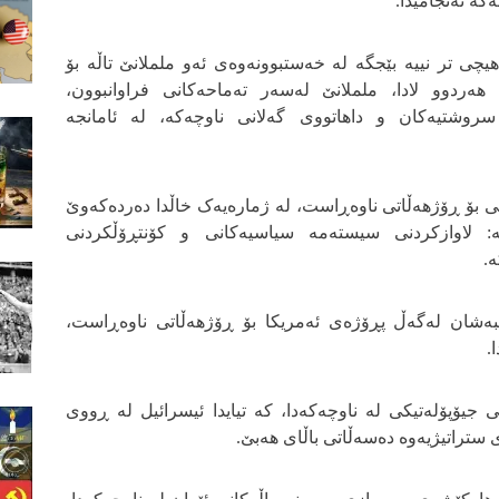
ەکە ئەنجامیدا.
چی تر نییە بێجگە لە خەستبوونەوەی ئەو ململانێ تاڵە بۆ
 هەردوو لادا، ململانێ لەسەر تەماحەکانی فراوانبوون،
روشتیەکان و داهاتووی گەلانی ناوچەکە، لە ئامانجە
 بۆ ڕۆژهەڵاتی ناوەڕاست، لە ژمارەیەک خاڵدا دەردەکەوێ
لە: لاوازکردنی سیستەمە سیاسیەکانی و کۆنتڕۆڵکردنی
.
نبەشان لەگەڵ پڕۆژەی ئەمریکا بۆ ڕۆژهەڵاتی ناوەڕاست،
.
ێی جیۆپۆلەتیکی لە ناوچەکەدا، کە تیایدا ئیسرائیل لە ڕووی
 ستراتیژیەوە دەسەڵاتی باڵای هەبێ.