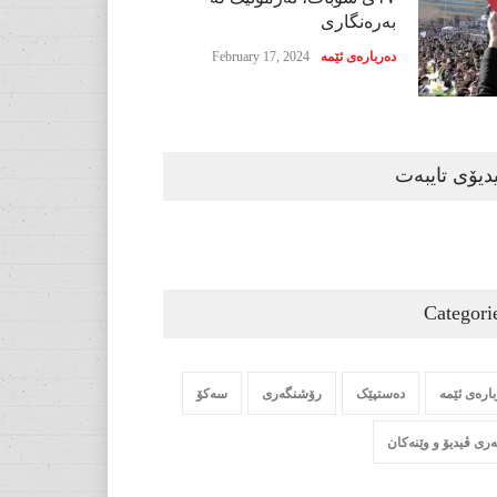
بەرەنگاری
دەربارەی ئێمە
February 17, 2024
دیۆی تایبەت
Categori
ارەی ئێمە
دەستپێک
رۆشنگەری
سەکۆ
ری ڤیدیۆ و وێنەکان