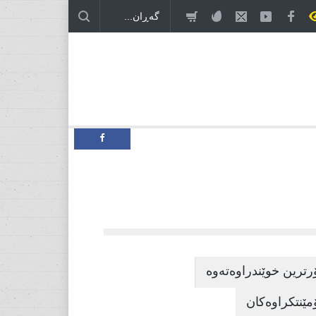
 ئەمریکا و ئێران، درێژەی بەڕێوەبردنی هاوبەشی
ن!
خۆڕێکخستنێکی سیاسی نوێ، پێویستی بۆ دۆخێکی نوێ!
رترین خوێندراوەتەوە
مێنتکراوەکان