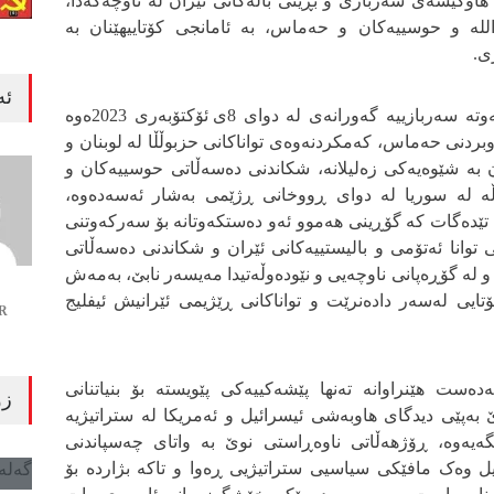
 هاوکێشەی سەربازی و بڕینی باڵەکانی ئێران لە ناوچەکەدا،
لە و حوسییەکان و حەماس، بە ئامانجی کۆتاییهێنان بە
ی.
ئە
3/ سەرەڕای ئەو دەستکەوتە سەربازییە گەورانەی لە دوای 8ی ئۆکتۆبەری 2023ەوە
بردنی حەماس، کەمکردنەوەی تواناکانی حزبوڵڵا لە لوبنان و
ن بە شێوەیەکی زەلیلانە، شکاندنی دەسەڵاتی حوسییەکان و
ە لە سوریا لە دوای ڕووخانی ڕژێمی بەشار ئەسەدەوە،
تێدەگات کە گۆڕینی هەموو ئەو دەستکەوتانە بۆ سەرکەوتنی
 توانا ئەتۆمی و بالیستییەکانی ئێران و شکاندنی دەسەڵاتی
 لە گۆڕەپانی ناوچەیی و نێودەوڵەتیدا مەیسەر نابێ، بەمەش
ایی لەسەر دادەنرێت و تواناکانی ڕێژیمی ئێرانیش ئیفلیج
R
ەدەست هێنراوانە تەنها پێشەکییەکی پێویستە بۆ بنیاتنانی
زۆ
بەپێی دیدگای هاوبەشی ئیسرائیل و ئەمریکا لە ستراتیژیە
نگەیەوە، ڕۆژهەڵاتی ناوەڕاستی نوێ بە واتای چەسپاندنی
یل وەک مافێکی سیاسیی ستراتیژیی ڕەوا و تاکە بژاردە بۆ
گەلەری 