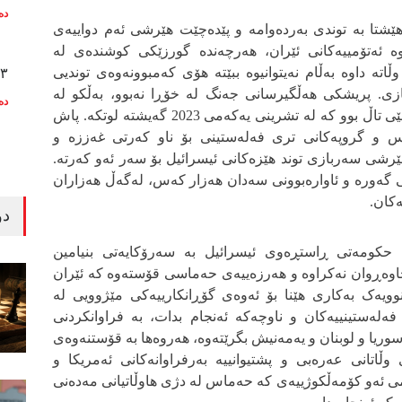
دە
ێشتا بە توندی بەردەوامە و پێدەچێت هێرشی ئەم دواییەی
وە ئەتۆمییەکانی ئێران، هەرچەندە گورزێکی کوشندەی لە
ڵاتە داوە بەڵام نەیتوانیوە ببێتە هۆی کەمبوونەوەی توندیی
٣٣ ساڵ دوا
زی. پریشکی هەڵگیرسانی جەنگ لە خۆڕا نەبوو، بەڵکو لە
دە
ئەنجامی دەیان ساڵ ململانێی تاڵ بوو کە لە تشرینی یەکەمی 2023 گەیشتە لوتکە. پاش
س و گروپەکانی تری فەلەستینی بۆ ناو کەرتی غەززە و
ێرشی سەربازی توند هێزەکانی ئیسرائیل بۆ سەر ئەو کەرتە.
ی گەورە و ئاوارەبوونی سەدان هەزار کەس، لەگەڵ هەزاران
ەکان.
دو
حکومەتی ڕاستڕەوی ئیسرائیل بە سەرۆکایەتی بنیامین
چاوەڕوان نەکراوە و هەرزەییەی حەماسی قۆستەوە کە ئێران
نوویەک بەکاری هێنا بۆ ئەوەی گۆڕانکارییەکی مێژوویی لە
فەلەستینییەکان و ناوچەکە ئەنجام بدات، بە فراوانکردنی
وریا و لوبنان و یەمەنیش بگرێتەوە، هەروەها بە قۆستنەوەی
وڵاتانی عەرەبی و پشتیوانییە بەرفراوانەکانی ئەمریکا و
ی ئەو کۆمەڵکوژییەی کە حەماس لە دژی هاوڵاتیانی مەدەنی