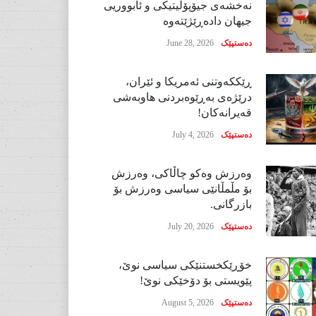
نەخشەی جیۆپۆلیتیکی و ئابووریی
جیهان دادەڕێژێتەوە
دەستپێک
June 28, 2026
ڕێککەوتنی ئەمریکا و ئێران،
درێژەی بەڕێوەبردنی هاوبەشی
قەیرانەکان!
دەستپێک
July 4, 2026
وەرزش وەکو چاڵاکی، وەرزش
بۆ مڵمڵانێی سیاسی وەرزش بۆ
بازرگانی.
دەستپێک
July 20, 2026
خۆڕێکخستنێکی سیاسی نوێ،
پێویستی بۆ دۆخێکی نوێ!
دەستپێک
August 5, 2026