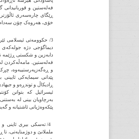
پاساودانی هێرشە ناڕەواکا
فەلەستین و قوربانیدانی گ
ڕێگای چارەسەری ئاڵۆزتر ب
خۆی، هەروەک چۆن سەدام و
3/ حکوومەتی ئیسلامی ئێ
دیماگۆجی دژە جولەکەی ب
دابەزین و شکستی ڕژێمە ن
فەلەستین. مامەڵەکردن لەگ
و ڕەگەزپەرستییەوە، چڕکر
پێدانی سیمایەکی ئایینی بە
ڕادیکاڵ و توندڕەو و جیهاد
ئیسرائیل کە بتوانن کۆن
بەرچاویان بینی لە بەستنی 
پێکەوەژیانی ئاشتیانە و گە
4/ تەسکی بیری ئاینی و 
ململانێ و دوژمنایەتی، تا 