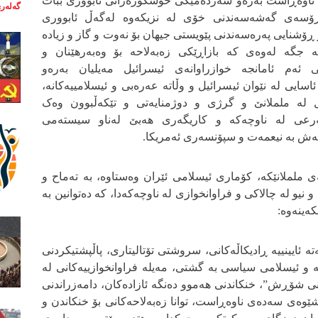
 ناوەڕاست بەرەو سەردەمێکی خۆشگوزەرانی ئابووری ببات
گەلەری
ڕۆسەی گەشەسەندنی خۆی لە نزیکەوە لەگەڵ ئابووری
ر ڕۆشنایی پەرەسەندنی پێویستی جیهان بۆ نەوت و گاز و زیادە
ەمە جگە لەوەی کە بازاڕێکی زەبەلاحە بۆ وەبەرهێنان و
ی ئەم ئامانجە خوازراوانەی ئیسرائیل مەیلیان بەرەو
ئاسایی لە نێوان ئیسرائیل و وڵاتە عەرەبی و ئیسلامییەکانە،
اڵ لە ململانێ و گرژی و دوژمنایەتی و تێکەڵبوون وەک
عی لە ناوچەکە و کاریگەری هەبێ لەناو سیستەمی
ەمەش بە نیعمەت و سپۆنسەری ئەمریکا.
 ململانێکە، کۆماری ئیسلامی ئێران وەستاوە، بە تەماح و
و نیو لە چالاکی و فراوانخوازی لە ناوچەکەدا، کە دەتوانین بە
کەینەوە:
تە ئایینییە ڕادیکاڵەکانی، سروشتی تۆتالیتاری، پاڵپشتیکردنی
 و ئیسلامی سیاسی بە گشتی، مەیلە فراوانخوازییەکانی لە
ی شۆڕش”، خنکاندنی هەموو دەنگە ئازادەکان، دامەزراندنی
ێوەی سەدەی ناوەڕاست، توانا زەبەلاحەکانی بۆ خنکاندن و