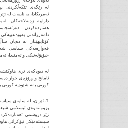
ئەوەی ناوچەی ڕۆژهەڵاتی
لە رێگەی تێکەڵکردنی پ
ئەمریکادا، بە تایبەت لە ژێ
داراییە زەبەلاحەکان، ئ
هەناردەکردن. دەرئەنجام
دامەزراندنی پەیوەندییەکی 
کۆتاییهێنان بە دەیان س
قەوارەیەکی سیاسی شەر
جیۆپۆلەتیکی و ئەمنیدا، ئ
لە دیوەکەی تری هاوکێشەی
ئامانج و پڕۆژەی چوار دەیە 
کورتی بەم شێوەیە کورتی ب
1/ ئێران، لە سایەی سیاسە
بزووتنەوەی ئیسلامی شیعە
ژێر دروشمی “هەناردەکردن
سیستەمێکی تیۆکراتی هاوش