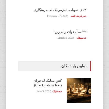
١٧ی شوبات، ئەزمونێک لە بەرەنگاری
دەربارەی ئێمە
February 17, 2024
٣٣ ساڵ دوای راپەڕین!
دەستپێک
March 5, 2024
دوایین بابەتەکان
کش مەلیک لە ئێران
(Checkmate in Iran)
دەستپێک
June 3, 2026