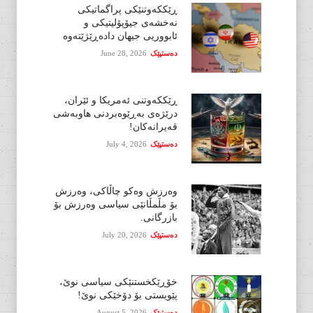
ڕێککەوتنێکی پراگماتیکی
نەخشەی جیۆپۆلیتیکی و
ئابووریی جیهان دادەڕێژێتەوە
دەستپێک
June 28, 2026
ڕێککەوتنی ئەمریکا و ئێران،
درێژەی بەڕێوەبردنی هاوبەشی
قەیرانەکان!
دەستپێک
July 4, 2026
وەرزش وەکو چاڵاکی، وەرزش
بۆ مڵمڵانێی سیاسی وەرزش بۆ
بازرگانی.
دەستپێک
July 20, 2026
خۆڕێکخستنێکی سیاسی نوێ،
پێویستی بۆ دۆخێکی نوێ!
دەستپێک
August 5, 2026