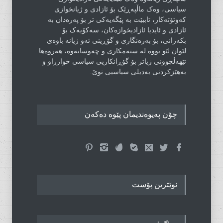
سیاسی، وەک ماڵپەڕێک بۆ ئازادی و ژیانخوازی
کەوتۆتەکار، تاببێت بە پێگەیەکی تر بۆ پەرەدان بە
ئازادی و ئایدیا ئازادیخوازەکان، سەکۆیەک بۆ
بکەرانی، بۆ بەرەنگاری و گۆڕینی ئەو ژیانە باوەی
لێوان لێو بووە لە ستەمکاری و چەوسانەوە، هەروەها
تێهەڵچوونی زیاتر بۆ گۆڕانکاریی سیاسی خوازراو و
بەهێزکردنی بەدیلی سیاسیی نوێ.
چۆن پەیوەندیمان پێوە دەکەن
نوێترین پۆست