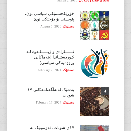
گەلەری ڤیدیۆ و وێنەکان
March 2, 2015
خۆڕێکخستنێکی سیاسی نوێ،
پێویستی بۆ دۆخێکی نوێ!
دەستپێک
August 5, 2026
ئـــــــازادی و ژیــــــانەوە لـە
کـوردستــاندا (بنەماکانی
پڕۆژەیەکی سیاسی)
دەستپێک
February 2, 2024
بەشێک لەبەڵگەنامەکانی ١٧
شوبات
دەستپێک
February 17, 2024
١٧ی شوبات، ئەزمونێک لە