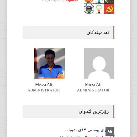
ئەدمینەکان
Merza Ali
Mirza Ali
ADMINISTRATOR
ADMINISTRATOR
زۆرترین لێدوان
گەلەری پۆستی ١٧ی شوبات