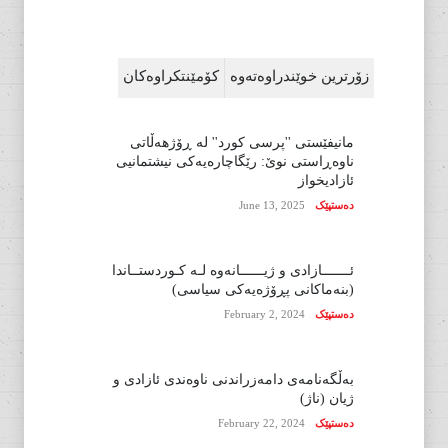
زۆرترین خوێندراوەتەوە
کۆمێنتکراوەکان
مانیفێستی ''پرسی کورد'' لە ڕۆژهەڵاتی
ناوەڕاستی نوێ: رێگاچارەیەکی نیشتمانیی
ئازادیخواز
دەستپێک
June 13, 2025
ئـــــــازادی و ژیــــــانەوە لـە کـوردستــاندا
(بنەماکانی پڕۆژەیەکی سیاسی)
دەستپێک
February 2, 2024
بەڵگەنامەی دامەزراندنی ناوەندی ئازادی و
ژیان (ناژ)
دەستپێک
February 22, 2024