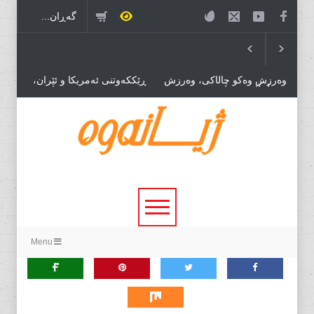
وەرزش وەکو چاڵاکی، وەرزش
ڕێککەوتنی ئەمریکا و ئێران،
بۆ مڵمڵانێی سیاسی وەرزش بۆ
درێژەی بەڕێوەبردنی هاوبەشی
بازرگانی.
قەیرانەکان!
خۆڕێکخستنێکی سیاسی نوێ،
پێویستی بۆ دۆخێکی نوێ!
Menu