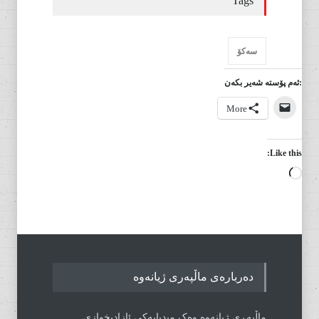
Tags
سەکۆ
:ئەم پۆستە شەیر بکەن
More
Like this:
Loading…
دەربارەی ماڵپەری ژیانەوە
ماڵپەڕی ژیانەوە وەک میدیایەکی ئازادیخوازی