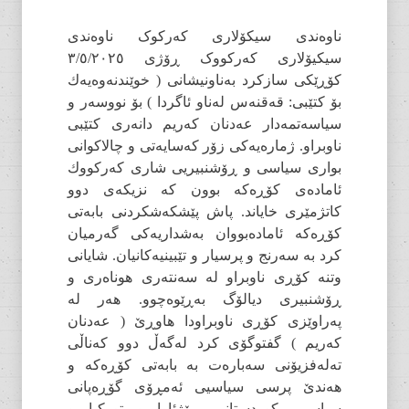
ناوەندی سیکۆلاری کەرکوک ناوەندی
سیکیۆلاری کەرکووک ڕۆژی ٣/٥/٢٠٢٥
کۆڕێکی سازکرد بەناونیشانی ( خوێندنەوەیەك
بۆ کتێبی: قەقنەس لەناو ئاگردا ) بۆ نووسەر و
سیاسەتمەدار عەدنان کەریم دانەری کتێبی
ناوبراو. ژمارەیەکی زۆر کەسایەتی و چالاکوانی
بواری سیاسی و ڕۆشنبیریی شاری کەرکووك
ئامادەی کۆڕەکە بوون کە نزیکەی دوو
کاتژمێری خایاند. پاش پێشکەشکردنی بابەتی
کۆڕەکە ئامادەبووان بەشداریەکی گەرمیان
کرد بە سەرنج و پرسیار و تێبینیەکانیان. شایانی
وتنە کۆڕی ناوبراو لە سەنتەری هوناەری و
ڕۆشنبیری دیالۆگ بەڕێوەچوو. هەر لە
پەراوێزی کۆڕی ناوبراودا هاوڕێ ( عەدنان
کەریم ) گفتوگۆی کرد لەگەڵ دوو کەناڵی
تەلەفزیۆنی سەبارەت بە بابەتی کۆڕەکە و
هەندێ پرسی سیاسیی ئەمڕۆی گۆڕەپانی
سیاسیی کوردستانی ڕۆژئاوا و تورکیا و