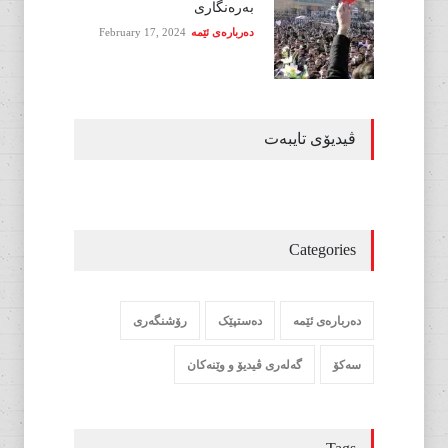
بەرەنگاری
دەربارەی ئێمە
February 17, 2024
ڤیدیۆی تایبەت
Categories
دەربارەی ئێمە
دەستپێک
رۆشنگەری
سەکۆ
گەلەری ڤیدیۆ و وێنەکان