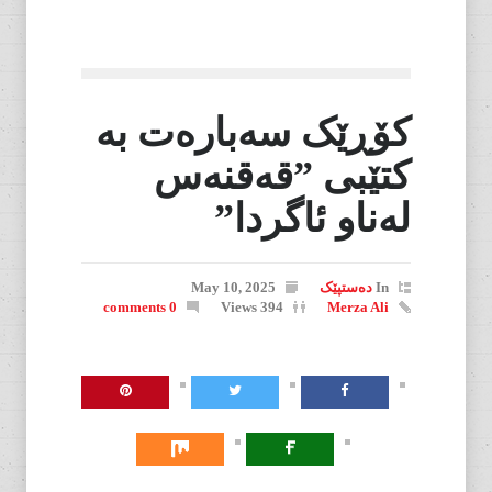
کۆڕێک سەبارەت بە
کتێبی ”قەقنەس
لەناو ئاگردا”
In
دەستپێک
May 10, 2025
0 comments
394 Views
Merza Ali