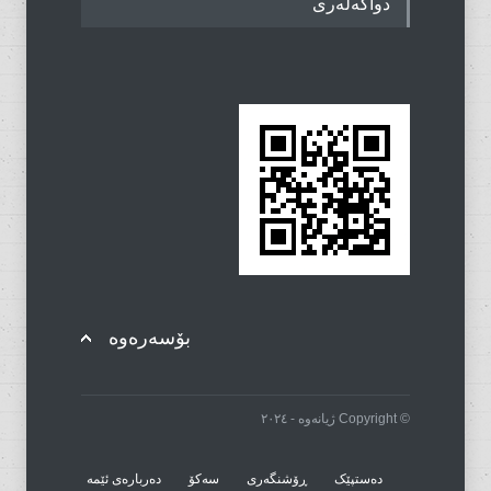
دواگەلەری
بۆسەرەوە
© Copyright ژیانەوە - ٢٠٢٤
دەستپێک
ڕۆشنگەری
سەکۆ
دەربارەی ئێمە