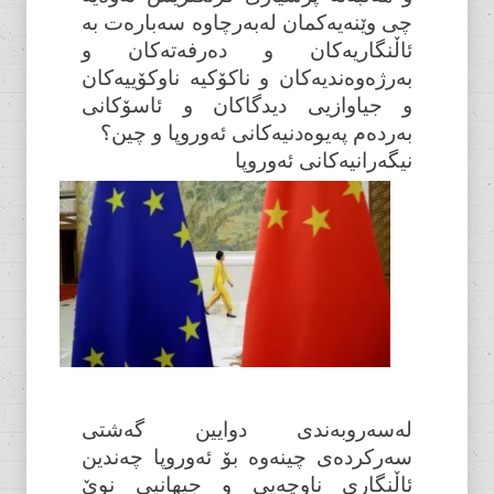
چی وێنەیەکمان لەبەرچاوە سەبارەت بە
ئاڵنگاریەکان و دەرفەتەکان و
بەرژەوەندیەکان و ناکۆکیە ناوکۆییەکان
و جیاوازیی دیدگاکان و ئاسۆکانی
بەردەم پەیوەدنیەکانی ئەوروپا و چین؟
نیگەرانیەکانی ئەوروپا
لەسەروبەندی دوایین گەشتی
سەرکردەی چینەوە بۆ ئەوروپا چەندین
ئاڵنگاری ناوچەیی و جیهانیی نوێ