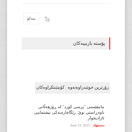
سەکۆ
پۆستە بازنییەکان
زۆرترین خوێندراوەتەوە
کۆمێنتکراوەکان
مانیفێستی ''پرسی کورد'' لە ڕۆژهەڵاتی
ناوەڕاستی نوێ: رێگاچارەیەکی نیشتمانیی
ئازادیخواز
دەستپێک
June 13, 2025