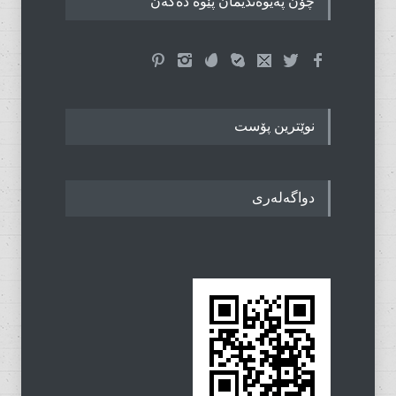
چۆن پەیوەندیمان پێوە دەکەن
نوێترین پۆست
دواگەلەری