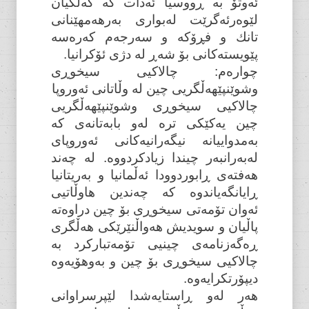
ئەوتۆ بە ڕووسیا ئەدات کە کەڵکیان
لێوەرئەگرێت لەبواری بەرهەمهێنانی
تانك و فڕۆکە و سەرجەم کەرەسە
پێویستەکانی بۆ شەڕ لە دژی ئۆکرانیا.
چوارەم: چالاکیی سیخوڕی
وشوێنپێهەڵگریی چین لە وڵاتانی ئەوروپا
چالاکیی سیخوڕی وشوێنپێهەڵگریی
چین یەکێکی ترە لەو بابەتانەی کە
بەمدواییانە نیگەرانیەکانی ئەوروپای
لەبەرانبەر چیندا زیادکردووە. لە چەند
هەفتەی ڕابوردوودا ئەڵمانیا و بەریتانیا
ڕایانگەیاندوە کە چەندین هاوڵاتیی
ئەوان تۆمەتی سیخوڕی بۆ چین دراوەتە
پاڵیان و سویدیش هەواڵنێرێکی هەڵگری
ڕەگەزنامەی چینیی تۆمەتبارکرد بە
چالاکیی سیخوڕی بۆ چین و بەوهۆیەوە
دیپۆرتکرایەوە.
هەر لەو ڕاستایەشدا لێپرسراوانی