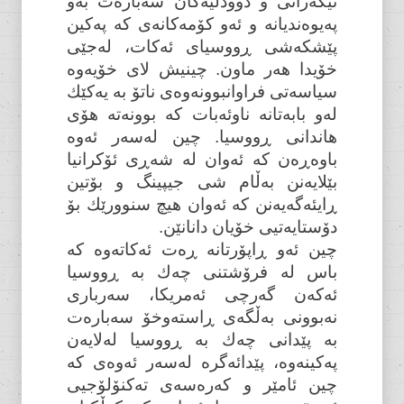
نیگەرانی و دوودڵیەکان سەبارەت بەو
پەیوەندیانە و ئەو کۆمەکانەی کە پەکین
پێشکەشی ڕووسیای ئەکات، لەجێی
خۆیدا هەر ماون. چینیش لای خۆیەوە
سیاسەتی فراوانبوونەوەی ناتۆ بە یەکێك
لەو بابەتانە ناوئەبات کە بوونەتە هۆی
هاندانی ڕووسیا. چین لەسەر ئەوە
باوەڕەن کە ئەوان لە شەڕی ئۆکرانیا
بێلایەنن بەڵام شی جیپینگ و بۆتین
ڕایئەگەیەنن کە ئەوان هیچ سنوورێك بۆ
دۆستایەتیی خۆیان دانانێن.
چین ئەو ڕاپۆرتانە ڕەت ئەکاتەوە کە
باس لە فرۆشتنی چەك بە ڕووسیا
ئەکەن گەرچی ئەمریکا، سەرباری
نەبوونی بەڵگەی ڕاستەوخۆ سەبارەت
بە پێدانی چەك بە ڕووسیا لەلایەن
پەکینەوە، پێدائەگرە لەسەر ئەوەی کە
چین ئامێر و کەرەسەی تەکنۆلۆجیی