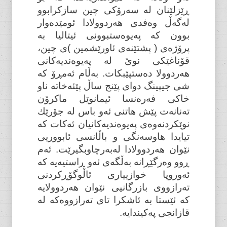
ڕێزلێنان لە سەرۆکی چین سازکرابوو
لەگەڵ وەفدی هەردوولادا ئومێدەوار
بوون کە پەیوەستبوونی ئیتالیا بە
پرۆژەی ( پشتێنەی ئاورێشمین )ی چین،
قۆناغێکی نوێ لە پەیوەندیەکانی
هەردوولا دەستپێبکات. بەڵام ئەمڕۆ کە
شی جیپینگ دوای پێنج ساڵ پێئەخاتە ناو
خاکی فەرەنسا ئیمانوێل ماکرۆن
تەنانەت پێش هاتنی ئەو باس لە جۆرێك
نوێکردنەوەی پەیوەندیەکانیان ئەکات کە
تیایدا هاوسەنگی و باڵانسی ئابووریی
نێوان هەردوولادا لەبەرچاوبگیرێت. ئەم
ڕوو وەرگێڕانە بەڵگەی ئەو ڕاستیەیە کە
ئەوروپا خوازییاری ئاڵوگۆڕکردنی
تەرازووی بازرگانیی نێوان هەردوولایە
کە ئێستا بە ئاشکرا تای تەرازووەکە لە
قازانجی پەکیندایە.