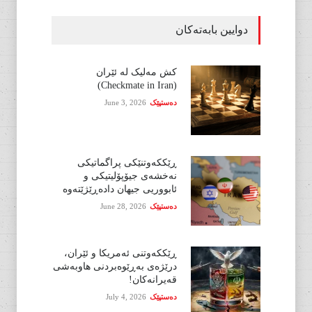
دوایین بابەتەکان
کش مەلیک لە ئێران
(Checkmate in Iran)
دەستپێک
June 3, 2026
ڕێککەوتنێکی پراگماتیکی
نەخشەی جیۆپۆلیتیکی و
ئابووریی جیهان دادەڕێژێتەوە
دەستپێک
June 28, 2026
ڕێککەوتنی ئەمریکا و ئێران،
درێژەی بەڕێوەبردنی هاوبەشی
قەیرانەکان!
دەستپێک
July 4, 2026