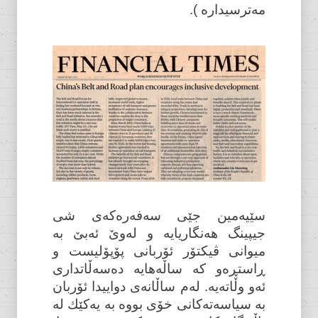
مەترسیدارە ).
سێیەمین جێی سەفەرەکەی شی
جیپینگ هەنگاریایە و لەوێ ئەبێ بە
میوانی ڤیکتۆر ئۆربانی پۆپۆلیست و
ڕاستڕەو کە ساڵەهایە دەسەڵاتداری
ئەو وڵاتەیە. لەم ساڵانەی دواییدا ئۆربان
بە سیاسەتەکانی خۆی بووە بە یەکێك لە