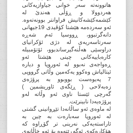
هاتوونەتە سەر خوانی جیاوازیەکانی
هەردوولا و ڕۆڵی هەندێ لە
کێشمەکێشەکانیش فراوانتر بوونەتەوە.
ئەو سەردەمە هێشتا کۆڤیدی 19جیهانی
دانەگرتبوو، ڕووسیا ئەم شەڕە
سەرتاسەریەی لە دژی ئۆکرانیای
دراوسێی هەڵنەگیرساندبوو، ئۆتۆمبیلە
کارەباییەکانی چینی هێشتا ئەو
ڕەواجەی نەبوو لە ئەوروپا و دیارە
ئیتالیاش وەکوو یەکەمین وڵاتی گرووپی
7 پەیوەست بووبوو بە پرۆژەی
زەبەلاحی ( ڕێگەی ئاوریشمین )
گەرچی ئێستا ناوی ئەو وڵاتە لەو
پرۆژەیەدا نابینرێت.
لە ماوەی ئەو ساڵانەدا تێڕوانینی گشتی
لە ئەوروپا سەبارەت بە چین بە
ئاراستەیەکی نەرینی تر گۆڕاوە کە
هۆکارەکەی ئەگەڕێتەوە بۆ ئەو خاڵانەی