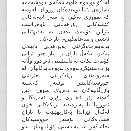
لە کۆبوونەوە هاوبەشەکەی دووشەممە
ئاماژەی پێدا ئومێدەکان ڕوویان لەوەیە
کە نفووزی پەکین لە سەر لایەنەکانی
کێشەکانی ڕۆژهەڵاتی ناوەڕاست
بتوانن کۆمەك بکەن بە بەدیهێنانی
ئاشتی و سەقامگیریی ناوچەکە.
بەلەبەرچاوگرتنی پەیوەندیی تایبەتی
پەکین لەگەڵ تاران و ڕیاز چین توانی
کۆمەك بکات بە دانیشتنی ئەو دوو وڵاتە
بۆ دەستپێکردنەوەی پەیوەندیەکانیان. لە
سەروبەندی زیادکردنی هێرشی
حووسیەکانیش بۆسەر کەشتیە
بازرگانیەکان لە دەریای سوور، چین
کەوتە ژێر فشاری زۆری ئەمریکا و
ئەوروپا تا پەیوەندیە نزیکەکانی خۆی
لەگەڵ ئێراندا بەکاربهێنێت تا تاران
فشارەکانی بۆسەر حووسیەکان
بخاتەگەڕ بە مەبەستی کۆتاییهێنان بەو