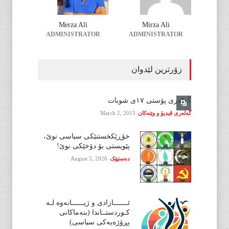
Merza Ali
Mirza Ali
ADMINISTRATOR
ADMINISTRATOR
زۆرترین لێدوان
گەلەری پۆستی ١٧ی شوبات
گەلەری ڤیدیۆ و وێنەکان
March 2, 2015
خۆڕێکخستنێکی سیاسی نوێ،
پێویستی بۆ دۆخێکی نوێ!
دەستپێک
August 5, 2026
ئـــــــازادی و ژیــــــانەوە لـە
کـوردستــاندا (بنەماکانی
پڕۆژەیەکی سیاسی)