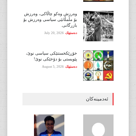
وەرزش وەکو چاڵاکی، وەرزش
بۆ مڵمڵانێی سیاسی وەرزش بۆ
بازرگانی.
دەستپێک
July 20, 2026
خۆڕێکخستنێکی سیاسی نوێ،
پێویستی بۆ دۆخێکی نوێ!
دەستپێک
August 5, 2026
ئەدمینەکان