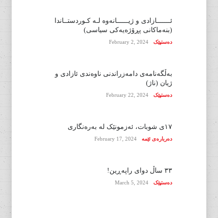
ئـــــــازادی و ژیــــــانەوە لـە کـوردستــاندا
(بنەماکانی پڕۆژەیەکی سیاسی)
دەستپێک
February 2, 2024
بەڵگەنامەی دامەزراندنی ناوەندی ئازادی و
ژیان (ناژ)
دەستپێک
February 22, 2024
١٧ی شوبات، ئەزمونێک لە بەرەنگاری
دەربارەی ئێمە
February 17, 2024
٣٣ ساڵ دوای راپەڕین!
دەستپێک
March 5, 2024