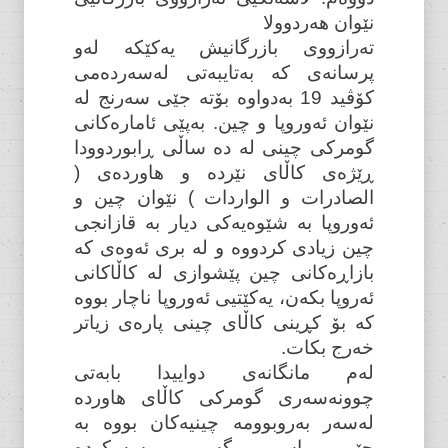
نێوان هەردوولا
تەرازووی بازرگانیش یەکێکە لەو
پرسانەی کە بەتایبەتی لەسەردەمی
کۆڤید 19 بەدواوە بۆتە جێی سەرنج لە
نێوان ئەوروپا و چین. بەپێی ئامارەکانی
گومرکی چینی لە دە ساڵی ڕابوردوودا
ڕێژەی کاڵای نێردە و هاوردەی (
الصادرات و الواردات ) نێوان چین و
ئەوروپا بە شێوەیەکی دیار بە قازانجی
چین زیادی کردووە و لە بری ئەوەی کە
بازاڕەکانی چین پێشوازی لە کاڵاکانی
ئەروپا بکەن، یەکێتیی ئەوروپا ناچار بووە
کە بۆ کڕینی کاڵای چینی پارەی زیاتر
خەرج بکات.
لەم مانگانەی دواییدا بابەتی
چوونەسەری گومرکی کاڵای هاوردە
لەسەر بەروبوومە چینیەکان بووە بە
جێی باسی گەرمی سەرکردە