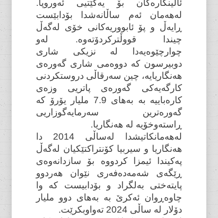
ئاڵینگارەکان بۆ یەکێتیی ئەوروپا.
لەهەمان ئەم ساڵانەشدا بۆدابێست
ڕایەڵ و پۆ ئابووریەکانی خۆی لەگەڵ
چیندا قووڵترکردۆتەوە. لەو
چوارچێوەیەدا لە نزیکی شاری
دوبیرسون کە دووەمی شاری گەورەی
هەنگاریایە، چین سەرقاڵی دروستکردنی
کارگەیەکی گەورەی پاتریی وزەی
کارەباییە بە بەهای 7.9 ملیار یۆرۆ کە
گەورەترین سەرمایەگوزاریی
ڕاستەوخۆیە لە هەنگاریا.
لەهەمانکاتیشدا لەساڵی 2014 دا
هەنگاریا و سیربیا کۆنتراکتێکیان لەگەڵ
پەکیندا ئیمزا کردووە بۆ سازدانەوەی
ڕێگەی شەمەدەفەری نێوان هەردوو
پایتەختی بەلگراد و بۆدابیست کە وا
چاوەڕوان ئەکرێ بە بەهای دوو ملیار
دۆلار لە ساڵی 2024 تەواوبکرێت.