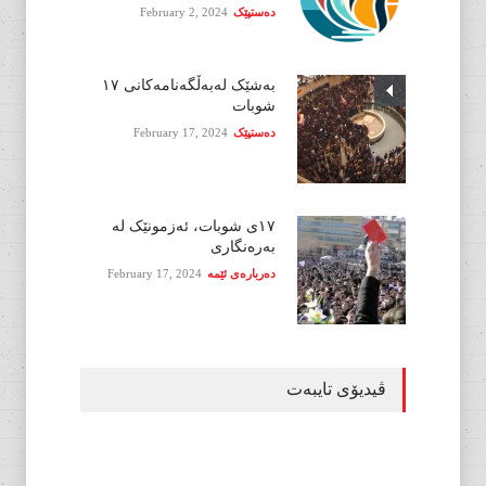
دەستپێک
February 2, 2024
بەشێک لەبەڵگەنامەکانی ١٧
شوبات
دەستپێک
February 17, 2024
١٧ی شوبات، ئەزمونێک لە
بەرەنگاری
دەربارەی ئێمە
February 17, 2024
ڤیدیۆی تایبەت