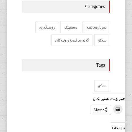
Categories
دەربارەی ئێمە
دەستپێک
رۆشنگەری
سەکۆ
گەلەری ڤیدیۆ و وێنەکان
Tags
سەکۆ
:ئەم پۆستە شەیر بکەن
More
Like this: