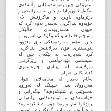
سەرۆکی چین پەیوەندیەکانی وڵاتەکەی
لەگەڵ ئەوروپادا بۆ چین بە ستراتیجی و
درێژماوە ناوبرد و ماکرۆنیش لای
خۆیەوە پێداگریی لەسەر ئەوە کرد کە
جیهان لەسەروبەندی خاڵێکی
وەرچەرخاندایە و گفتوگۆکانی ئەوروپا و
چین لەهەر سەردەمێکی تری مێژوو،
پێویستترە. فۆن دیرلاینیش پێداگریی
کرد سەبارەت بە پێگەی چین لە
سیستمی نێودەوڵەتی و ڕێزگرتنی
دوولایەنە لە پێناوی چارەسەری
کێشەکانی جیهان.
بەڵام بەدەر لە مجامەلاتی نێوان
هەردوولا، شی جیپینگ لە ئەوروپا
بەشوێنی چ شتێکەوەیە؟ نیگەرانی و
خواستەکان و ئومێدەکانی ڕابەرانی
ڕۆژئاوا لەم بوارەدا چۆن شیئەکرێنەوە؟
و هەڵبەتە پرسیاری گرنگتریش ئەوەیە