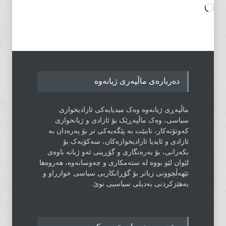
Loading…
دەربارەی ماڵپەری ژیانەوە
ماڵپەڕی ژیانەوە وەک میدیایەکی ئازادیخوازی
سیاسی، وەک ماڵپەڕێک بۆ ئازادی و ژیانخوازی
کەوتۆتەکار، تاببێت بە پێگەیەکی تر بۆ پەرەدان بە
ئازادی و ئایدیا ئازادیخوازەکان، سەکۆیەک بۆ
بکەرانی، بۆ بەرەنگاری و گۆڕینی ئەو ژیانە باوەی
لێوان لێو بووە لە ستەمکاری و چەوسانەوە، هەروەها
تێهەڵچوونی زیاتر بۆ گۆڕانکاریی سیاسی خوازراو و
بەهێزکردنی بەدیلی سیاسیی نوێ.