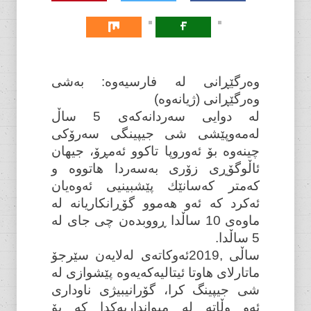
وەرگێڕانی لە فارسیەوە: بەشی
وەرگێڕانی (ژیانەوە)
لە دوایی سەردانەکەی 5 ساڵ
لەمەوپێشی شی جیپینگی سەرۆکی
چینەوە بۆ ئەوروپا تاکوو ئەمڕۆ، جیهان
ئاڵوگۆڕی زۆری بەسەردا هاتووە و
کەمتر کەسانێك پێشبینیی ئەوەیان
ئەکرد کە ئەو هەموو گۆڕانکاریانە لە
ماوەی 10 ساڵدا ڕووبدەن چی جای لە
5 ساڵدا.
ساڵی ,2019ئەوکاتەی لەلایەن سێرجۆ
ماتارلای هاوتا ئیتالیەکەیەوە پێشوازی لە
شی جیپینگ کرا، گۆرانیبیژی ناوداری
ئەو وڵاتە لە میوانداریەکدا کە بۆ