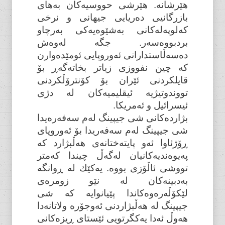
هێرشانە. هێرشی حووسیەکان بەهای
بازرگانیی دەریایی جیهانی و نرخی
کەلوپەلەکانی بەشێوەیەکی بەرچاو
بردبووەسەر. جگە لەوەش
دەسەڵاستدارانی ئەوروپایی ئومێدەوارن
کە چین نفووزی زیاتر بخاتەگەڕ بۆ
قایلکردنی ئێران بۆ کۆنترۆڵکردنی
تووندوتیژیە ئیقلیمیەکان لە دژی
ئیسرائیل و ئەمریکا.
بژاردەکانی شی جیپینگ لەم سەفەرەیدا
شی جیپینگ لەم سەفەریدا بۆ ئەوروپای
ڕۆژئاوا ئەو پایتەختانەی هەڵبژارد کە
پەیوەندیەکانیان لەگەڵ چیندا کەمتر
تووشی ئاڵۆزی بووە. یەکێك لە ڕوانگە
بەدبینەکان لە نێو زومرەی
لێکۆڵەرەوەکاندا پێیانوایە کە شی
جیپینگ لە هەڵبژاردنی ئەوجۆرە ولاتانەدا
هەوڵ ئەدا یەکگرتویی ئێستای ڕیزەکانی