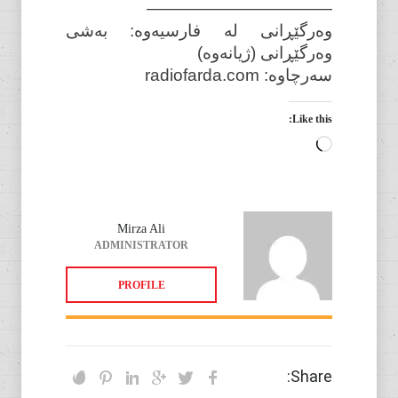
———————————
وەرگێڕانی لە فارسیەوە: بەشی
وەرگێڕانی (ژیانەوە)
سەرچاوە: radiofarda.com
Like this:
Loading…
Mirza Ali
ADMINISTRATOR
PROFILE
Share: