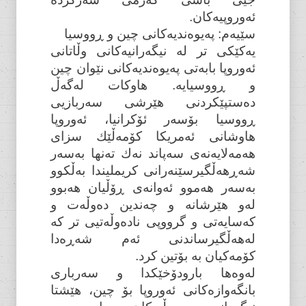
ئەوروپیەکان.
سێیەم: پەیوەندیەکانی چین و ڕووسیا
یەکێکی تر لە نیگەرانیەکانی وڵاتانی
ئەوروپا بابەتی پەیوەندیەکانی نێوان چین
و ڕووسیایە. هاوکات لەگەڵ
دەستپێکردنی هێرشی سەربازیی
ڕووسیا بۆسەر ئۆکرانیا، ئەوروپا
هاوشانی ئەمریکا کۆمەڵێك سزای
هەمەلایەنەی سەپاند نەك تەنها بەسەر
شەڕهەڵگیرسێنەرانی کریملیندا بەڵکوو
بەسەر هەموو ئەوانەی ڕۆڵیان هەبوو
لەو هێرشانە و چەندین دەوڵەت و
کەسایەتی و گرووپی نادەوڵەتیی تر کە
لەهەڵگیرساندنی ئەم شەڕەدا
کۆمەکیان بە بۆتین کرد.
لەوەها بارودۆخێکدا و سەرباری
بانگەوازەکانی ئەوروپا بۆ چین، هێشتا