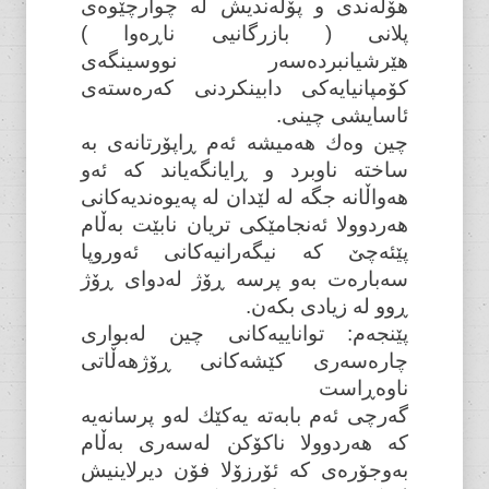
هۆڵەندی و پۆڵەندیش لە چوارچێوەی
پلانی ( بازرگانیی ناڕەوا )
هێرشیانبردەسەر نووسینگەی
کۆمپانیایەکی دابینکردنی کەرەستەی
ئاسایشی چینی.
چین وەك هەمیشە ئەم ڕاپۆرتانەی بە
ساختە ناوبرد و ڕایانگەیاند کە ئەو
هەواڵانە جگە لە لێدان لە پەیوەندیەکانی
هەردوولا ئەنجامێکی تریان نابێت بەڵام
پێئەچێ کە نیگەرانیەکانی ئەوروپا
سەبارەت بەو پرسە ڕۆژ لەدوای ڕۆژ
ڕوو لە زیادی بکەن.
پێنجەم: تواناییەکانی چین لەبواری
چارەسەری کێشەکانی ڕۆژهەڵاتی
ناوەڕاست
گەرچی ئەم بابەتە یەکێك لەو پرسانەیە
کە هەردوولا ناکۆكن لەسەری بەڵام
بەوجۆرەی کە ئۆرزۆلا فۆن دیرلاینیش