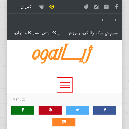
وەرزش وەکو چاڵاکی، وەرزش
ڕێککەوتنی ئەمریکا و ئێران،
بۆ مڵمڵانێی سیاسی وەرزش بۆ
درێژەی بەڕێوەبردنی هاوبەشی
بازرگانی.
قەیرانەکان!
خۆڕێکخستنێکی سیاسی نوێ،
پێویستی بۆ دۆخێکی نوێ!
Menu