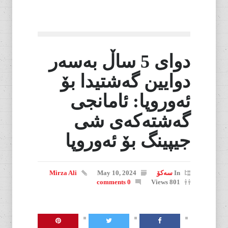
دوای 5 ساڵ بەسەر
دوایین گەشتیدا بۆ
ئەوروپا: ئامانجی
گەشتەکەی شی
جیپینگ بۆ ئەوروپا
In
سەکۆ
May 10, 2024
Mirza Ali
0 comments
801 Views