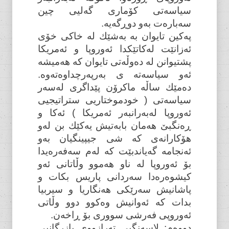
سیاسەتی کۆماری گەلیی چین
سەبارەت بەو دوڕگەیە.
پەکین تایوان بە بەشێك لە خاکی خۆی
ئەزانێت لەکاتێکدا ئەوروپا و ئەمریکا
پشتیوانن لە دەوڵەتی تایوان کە هەمیشە
ئەو سیاسەتە ی بەرپەرچداوەتەوە.
دەمێك ساڵە ماکرۆن پێداگری لەسەر
سیاسەتی ( خودموختاریی ستراتیجیی
ئەوروپا لەبەرانبەر ئەمریکا ) ئەکا و
ڕەنگبێ هەمان بابەتیش یەکێك بن لەو
هۆکارانەی کە شی جیپینگیان بەو
ئەنجامە گەیاندبێت کە لەم سەفەرەیدا
بۆ ئەوروپا لە ناو هەموو وڵاتانی ئەو
کیشوەرەدا سەردانی پاریس بکات و
پاشانیش سەرێکی هەنگاریا و سیربیا
بدات کە ئەوانیش وەکوو دوو وڵاتی
ئەوروپی فەرشی سووری بۆ ڕاخەن.
دووەم: لاسەنگیی تەرازووی بازرگانیی