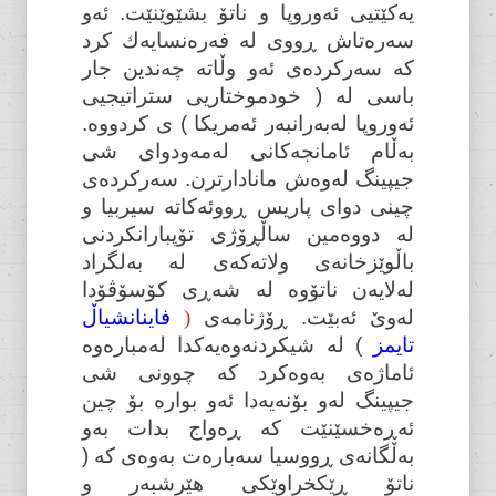
یەکێتیی ئەوروپا و ناتۆ بشێوێنێت. ئەو
سەرەتاش ڕووی لە فەرەنسایەك کرد
کە سەرکردەی ئەو وڵاتە چەندین جار
باسی لە ( خودموختاریی ستراتیجیی
ئەوروپا لەبەرانبەر ئەمریکا ) ی کردووە.
بەڵام ئامانجەکانی لەمەودوای شی
جیپینگ لەوەش مانادارترن. سەرکردەی
چینی دوای پاریس ڕووئەکاتە سیربیا و
لە دووەمین ساڵڕۆژی تۆپبارانکردنی
باڵوێزخانەی ولاتەکەی لە بەلگراد
لەلایەن ناتۆوە لە شەڕی کۆسۆڤۆدا
لەوێ ئەبێت. ڕۆژنامەی
(
فاینانشیاڵ
تایمز
) لە شیکردنەوەیەکدا لەمبارەوە
ئاماژەی بەوەکرد کە چوونی شی
جیپینگ لەو بۆنەیەدا ئەو بوارە بۆ چین
ئەڕەخسێنێت کە ڕەواج بدات بەو
بەڵگانەی ڕووسیا سەبارەت بەوەی کە (
ناتۆ ڕێکخراوێکی هێرشبەر و