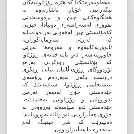
لەهەلومەرجێکدا کە هێزە ڕۆژئاواییەکان
نیگەرانیی خۆیان ناشارنەوە لە
هەنگاوەکانی چین و برەوسەندنی
نفووزی لەسەراسەری دونیادا، حیزبی
کۆمۆنیستی چین لەهەوڵی بەردەوامدایە
کە لەڕێی سەرمایەگوزاریە
ئابووریەکانیەوە و هەروەها لەڕێی
چاوبڕینەسەر ئەو پایتەختانەی ڕۆژئاوا
کە پۆتانسێلی ڕووکردن بەرەو
ئۆردووگای ڕۆژهەڵاتیان تیایە، ڕێگری
دروست بکەن لەبەردەم پرۆسەی
ئینسیجامی ڕۆژئاوا، سیاسەتێك کە
جێدەستی خۆی لەسەر نەزمی
ئەوروپایی و ڕۆژئاوایی بەجێدێڵێت.
جێدەستی ئەو سیاسەتە بەڕوونی لە
جۆری هەڵبژاردنی ئەو وڵاتە ئەوروپیانەدا
دەبینرێت کە شی جیپینگ لەم
سەفەرەیدا هەڵیبژاردوون.