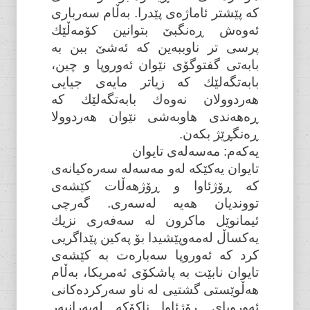
کە پێشتر ئاماژەی پێدرا. بەڵام سەرباری
ئەوەش ڕەنگبێ بتوانین کۆمەڵێك
پرسی تر ناوببەین کە ئەشێ ببن بە
بابەتی گفتوگۆی نێوان ئەوروپا و چین،
بابەتگەلێك کە زیاتر مایەی جیایی
هەردوولان نەوەك بابەتگەلێك کە
ڕەهەندی هاوبەشی نێوان هەردوولا
ڕەنگڕێژ بکەن.
یەکەم: مەسەلەی تایوان
تایوان یەکێكە لەو مەسەلە سەرەکیانەی
کە ڕۆژئاوا و ڕۆژهەڵات کێشەی
تووندیان هەیە لەسەری. گەرچی
ئیمانوێل ماکرون لە سەفەری نزیك
یەکساڵ لەمەوپێشیدا بۆ پەکین پێداگریی
کرد کە ئەوروپا سەبارەت بە کێشەی
تایوان نابێت بە پاشکۆی ئەمریکا، بەڵام
هەڵوێستی گشتیی لە ناو سەرکردەکانی
ئەوروپای ڕۆژئاوا ناکۆکە لەبەرانبەر