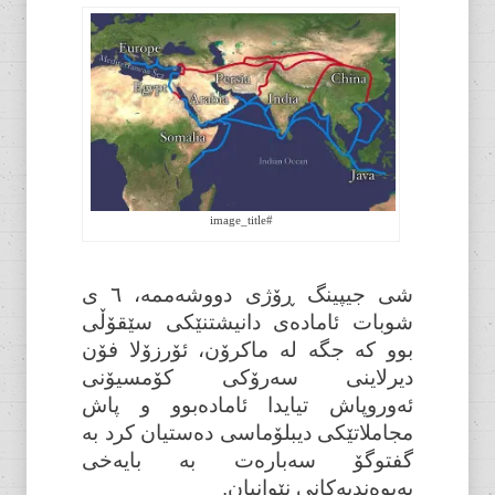
#image_title
شی جیپینگ ڕۆژی دووشەممە، ٦ ی
شوبات ئامادەی دانیشتنێکی سێقۆڵی
بوو کە جگە لە ماکرۆن، ئۆرزۆلا فۆن
دیرلاینی سەرۆکی کۆمسیۆنی
ئەوروپاش تیایدا ئامادەبوو و پاش
مجاملاتێکی دیبلۆماسی دەستیان کرد بە
گفتوگۆ سەبارەت بە بایەخی
پەیوەندیەکانی نێوانیان.