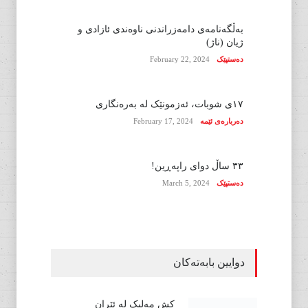
بەڵگەنامەی دامەزراندنی ناوەندی ئازادی و
ژیان (ناژ)
دەستپێک
February 22, 2024
١٧ی شوبات، ئەزمونێک لە بەرەنگاری
دەربارەی ئێمە
February 17, 2024
٣٣ ساڵ دوای راپەڕین!
دەستپێک
March 5, 2024
دوایین بابەتەکان
کش مەلیک لە ئێران