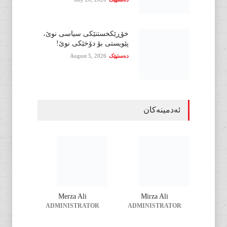
خۆڕێکخستنێکی سیاسی نوێ،
پێویستی بۆ دۆخێکی نوێ!
دەستپێک
August 5, 2026
ئەدمینەکان
Merza Ali
Mirza Ali
ADMINISTRATOR
ADMINISTRATOR