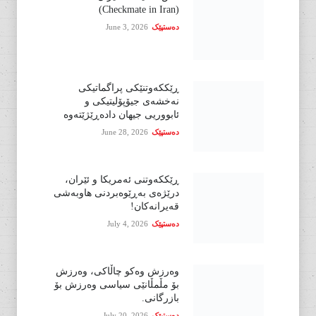
(Checkmate in Iran)
دەستپێک
June 3, 2026
ڕێککەوتنێکی پراگماتیکی
نەخشەی جیۆپۆلیتیکی و
ئابووریی جیهان دادەڕێژێتەوە
دەستپێک
June 28, 2026
ڕێککەوتنی ئەمریکا و ئێران،
درێژەی بەڕێوەبردنی هاوبەشی
قەیرانەکان!
دەستپێک
July 4, 2026
وەرزش وەکو چاڵاکی، وەرزش
بۆ مڵمڵانێی سیاسی وەرزش بۆ
بازرگانی.
دەستپێک
July 20, 2026