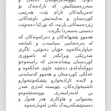
سەرزەمینێکیش کە تارادەیەک بۆ
ئەمریکیەکان ئارام بێت، هەرێمی
کوردستان و بەتایبەتیش ناوچەکانی
ژێردەسەڵاتی پارتیە، کە تورکیا دەیەوێت
دەستی بەسەردا بگرێت.
هەموو پێشهاتەکان و دەرکەوتەکان کە
لە بەرەنجامی سیاسەت و ئامانجە
جیاوازەکانەوە خۆیان دەنوێنن، ئاگری
شەڕێکی ویرانکەر لە باشووری
کوردستان پیشاندەدەن کە راستەوخۆ
دووکەڵەکەی دەچێتە چاوی خەڵکەوە و
خەڵکی کوردستان و هەموو کەسایەتی
و لایەنە ئازادیخوازو پێشکەوتنخوازو
ئاشتیخوازەکان، پێویستە لەدژی شەڕ
بن لەبەرامبەری بووەستێتەوەو
پشتیوانی و هاوکاری هەر هەوڵ و
دەستپێشکەرییەک بکەن لەوبارەیەوە.