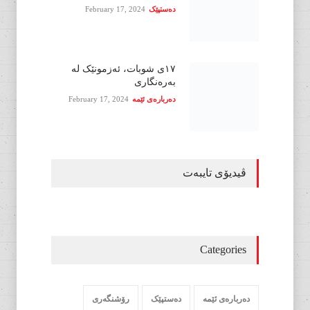
دەستپێک
February 17, 2024
١٧ی شوبات، ئەزمونێک لە
بەرەنگاری
دەربارەی ئێمە
February 17, 2024
ڤیدیۆی تایبەت
Categories
دەربارەی ئێمە
دەستپێک
رۆشنگەری