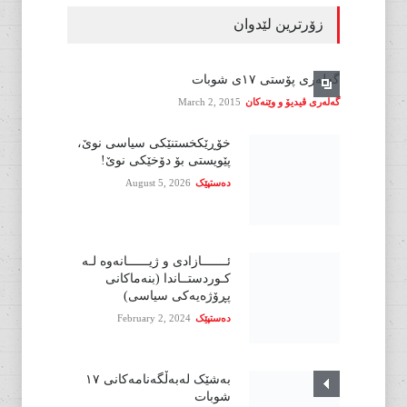
زۆرترین لێدوان
گەلەری پۆستی ١٧ی شوبات
گەلەری ڤیدیۆ و وێنەکان
March 2, 2015
خۆڕێکخستنێکی سیاسی نوێ،
پێویستی بۆ دۆخێکی نوێ!
دەستپێک
August 5, 2026
ئـــــــازادی و ژیــــــانەوە لـە
کـوردستــاندا (بنەماکانی
پڕۆژەیەکی سیاسی)
دەستپێک
February 2, 2024
بەشێک لەبەڵگەنامەکانی ١٧
شوبات