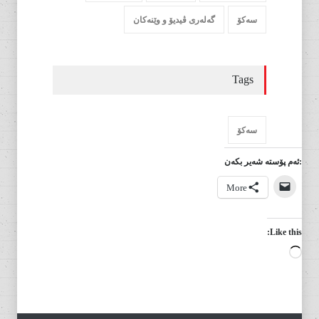
سەکۆ
گەلەری ڤیدیۆ و وێنەکان
Tags
سەکۆ
:ئەم پۆستە شەیر بکەن
More
Like this:
Loading…