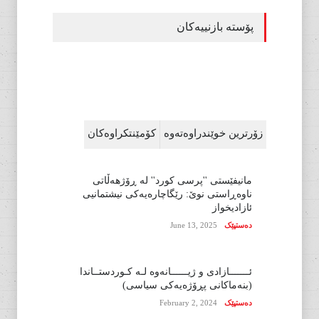
پۆستە بازنییەکان
زۆرترین خوێندراوەتەوە
کۆمێنتکراوەکان
مانیفێستی ''پرسی کورد'' لە ڕۆژهەڵاتی
ناوەڕاستی نوێ: رێگاچارەیەکی نیشتمانیی
ئازادیخواز
دەستپێک
June 13, 2025
ئـــــــازادی و ژیــــــانەوە لـە کـوردستــاندا
(بنەماکانی پڕۆژەیەکی سیاسی)
دەستپێک
February 2, 2024