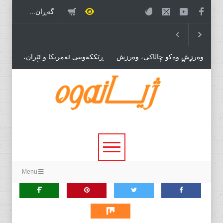
وەرزش وەکو چاڵاکی، وەرزش
ڕێککەوتنی ئەمریکا و ئێران،
بۆ مڵمڵانێی سیاسی وەرزش بۆ
درێژەی بەڕێوەبردنی هاوبەشی
بازرگانی.
قەیرانەکان!
خۆڕێکخستنێکی سیاسی نوێ،
پێویستی بۆ دۆخێکی نوێ!
Menu