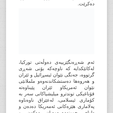
دەکرێت.
ئەم شەڕەنگێزییەی دەوڵەتی تورکیا،
لەکاتێکدایە کە ناوچەکە بۆنی شەڕی
گرتووە، جەنگی نێوان ئیسڕائیل و ئێران
و هەروەها دەستشکاندنەوەو ململانێی
نێوان ئەمریکاو ئێران پێیناوەتە
قۆناغیکی توندترو میلیشیاکانی سەر بە
کۆماری ئیسلامی، لەعێراق ناوەناوە
پەلاماری هێزەکانی ئەمەریکا دەدەن و
داوای چوونەدەرەوەیان دەکەن و