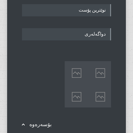
نوێترین پۆست
دواگەلەری
بۆسەرەوە