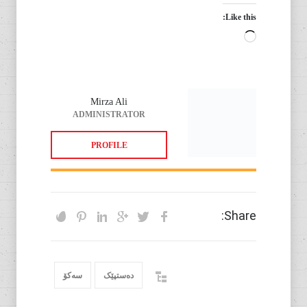
Like this:
Loading…
Mirza Ali
ADMINISTRATOR
PROFILE
Share:
دەستپێک
سەکۆ