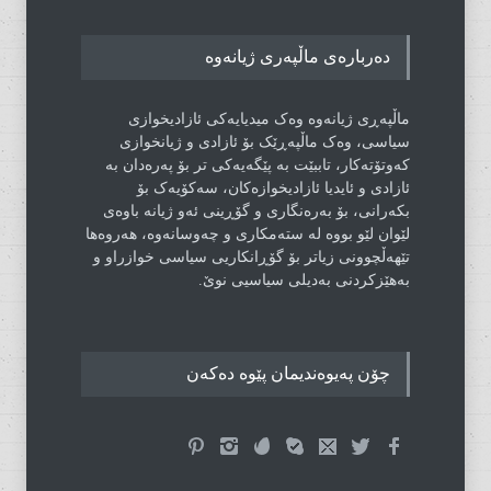
دەربارەی ماڵپەری ژیانەوە
ماڵپەڕی ژیانەوە وەک میدیایەکی ئازادیخوازی
سیاسی، وەک ماڵپەڕێک بۆ ئازادی و ژیانخوازی
کەوتۆتەکار، تاببێت بە پێگەیەکی تر بۆ پەرەدان بە
ئازادی و ئایدیا ئازادیخوازەکان، سەکۆیەک بۆ
بکەرانی، بۆ بەرەنگاری و گۆڕینی ئەو ژیانە باوەی
لێوان لێو بووە لە ستەمکاری و چەوسانەوە، هەروەها
تێهەڵچوونی زیاتر بۆ گۆڕانکاریی سیاسی خوازراو و
بەهێزکردنی بەدیلی سیاسیی نوێ.
چۆن پەیوەندیمان پێوە دەکەن