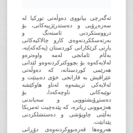
ئەگەرچی بیانووی دەوڵەتی تورکیا لە
سەرەڕۆیی و دەستدرێژییەکانی، بۆ
درووستکردنی ئاستەنگ و
بەرتەسککردنەوەی کارو چالاکیەکانی
پارتی کرێکارانی کوردستان (پەکەکە)یە،
بەڵام ئامانجی لەمە واوەترەو
لەلایەکەوە بۆ بچووکترکردنەوەو لێدانی
هەرێمی کوردستانە، کە دەوڵەتی
عێراقیش بە قازانجی خۆی دەبینێت و
لەلایەکی تریشەوە لەناو هاوکێشە
نوێیەکانی ناوچەکەدا، بۆ
دەستڕۆیشتوویی و سەپاندنی
هەژموونی زیاترە، کە پێدەچیت ئەمریکا
بەڵێنی چاوپۆشی و دەستشلکردنی
پێدابێت.
هەروەها قەرەبووکردنەوەی دۆڕانی