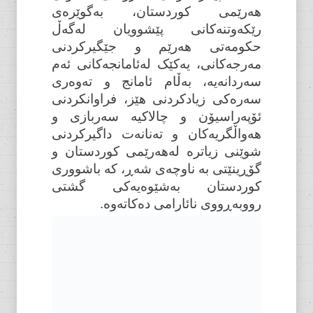
هەرێمی کوردستان، بەگوێرەی
رێکەوتنەکانی پێشوویان لەگەڵ
حکومەتی هەرێم و جێگیرکردنی
مەرجەکانی، یەکێک لەئامانجەکانی ئەم
سەردانەیە، بەڵام ئامانج و تەوەری
سەرەکی زیادکردنی هێز، فراوانکردنی
ئۆپەراسیۆن و چالاکیە سەربازی و
هەواڵگریەکان و تەنانەت داگیرکردنی
شوێنی زیاترە لەهەرێمی کوردستان و
گۆڕینێتی بە ناوچەی شەڕ، کە باشووری
کوردستان بەشێوەیەکی گشتی
رووبەڕووی نائارامی دەکاتەوە.