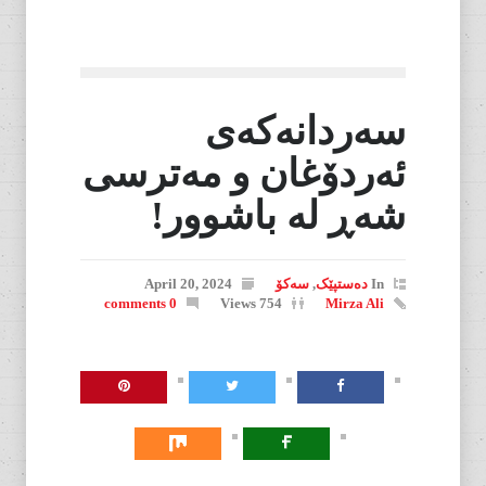
سەردانەکەی
ئەردۆغان و مەترسی
شەڕ لە باشوور!
In
دەستپێک
,
سەکۆ
April 20, 2024
0 comments
754 Views
Mirza Ali