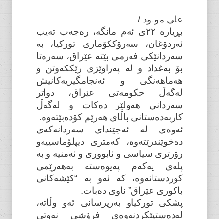
علی مولود /
بڕیارە ٢٢ی ئەم مانگە، رەجەب تەیب
ئەردۆغان، سەرۆککۆماری تورکیا، بە
سەردانێکی فەرمی بێتە عێراق، سەرەتا
بۆ بەغداد و لە پەراوێزی رێککەوتن و
هەماهەنگی و ئەنجامگیریەکانیش
لەگەڵ حکومەتی عێراق، دواتر
سەردانی هەولێر دەکات و لەگەڵ
کاربەدەستانی باڵای هەرێم کۆدەبێتەوە.
ئەوەی لە ئەجێندای سەردانەکەی
دەخوێندرێتەوە، کەمتری دیپلۆماسییەو
زۆرتری سیاسی و ئابووری و ئەمنیە و بە
پلەی یەکەم پەیوەستە بەهەرێمی
کوردستانەوە، کە ئەو بە “کێشەکانی
باکوری عێراق” ناوی دەبات.
پشکی تورکیاو بەرپرسانی ئەو وڵاتە،
لەدەستپێکردنەوەی فرۆشی نەوتی