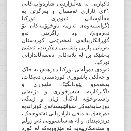
ئاکپارتی لە هەڵبژاردنی شارەوانیەکانی
٣١ی ئازاری ئەمساڵ و بەرگرتن بە
هەڵاوسانی ئابووری تورکیا
(گواستنەوەی ئەزمە ناوخۆۆییەکان بۆ
دەرەوە)، وە راگرتنی ئەو
گۆڕانکارییانەی لەهەرێمی کوردستان
بەزیانی پارتی پێشبینی دەکرێت، ئەشێ
بەشێک بن لە پلانەکانی دەسەڵاتدارانی
تورکیا.
ئەوەی دەوڵەتی تورکیا دەرهەق بە خاک
و خەڵکی باشووری کوردستان دەیکات،
بەهەموو پێودانگێک ملهوڕی و
داگیرکاریە، شەڕخوازی و دژایەتی
راستەوخۆیە لەگەڵ ژیان و ژینگە،
دوژمنایەتیەکی شۆڤێنیستانەی کوێرانەیە
دەرهەق بە مافی ئازادژیانی نەتەوەیەک،
درێژەپێدان و لە هەسانسوونی ئەو زوڵم
و ستەمکارییەیە کە مێژوویەکە لە کورد