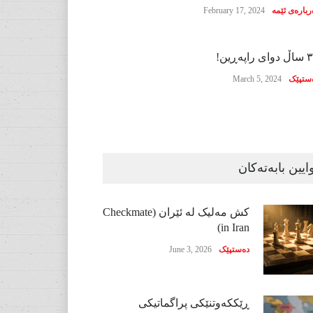
ربارەی ئێمە
February 17, 2024
ی راپەڕین!
ستپێک
March 5, 2024
ایین بابەتەکان
کش مەلیک لە ئێران (Checkmate
in Iran)
دەستپێک
June 3, 2026
ڕێککەوتنێکی پراگماتیکی