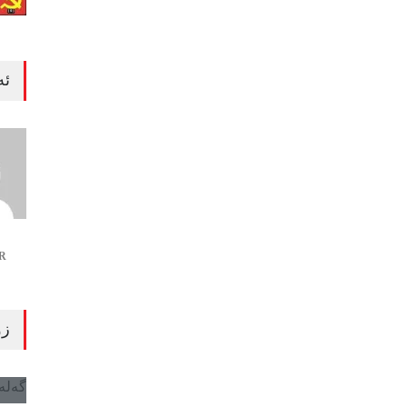
ئە
R
زۆ
گەلەری 