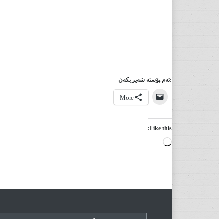
:ئەم پۆستە شەیر بکەن
More
Like this:
Loading…