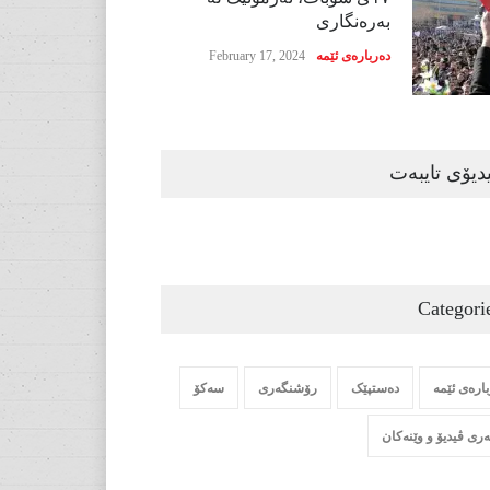
بەرەنگاری
دەربارەی ئێمە
February 17, 2024
دیۆی تایبەت
Categori
ارەی ئێمە
دەستپێک
رۆشنگەری
سەکۆ
ری ڤیدیۆ و وێنەکان