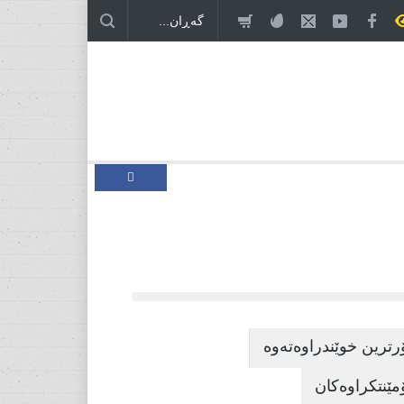
 ئەمریکا و ئێران، درێژەی بەڕێوەبردنی هاوبەشی
ن!
خۆڕێکخستنێکی سیاسی نوێ، پێویستی بۆ دۆخێکی نوێ!
رترین خوێندراوەتەوە
مێنتکراوەکان