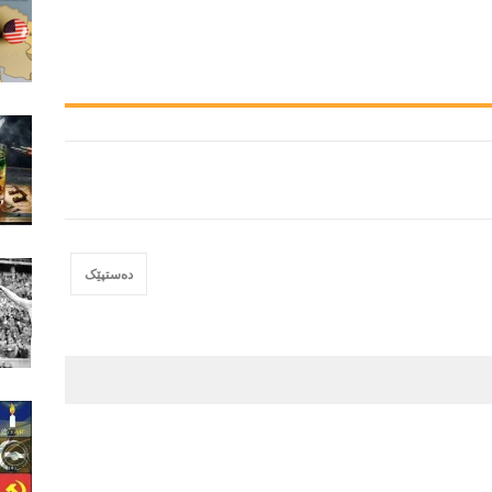
دەستپێک