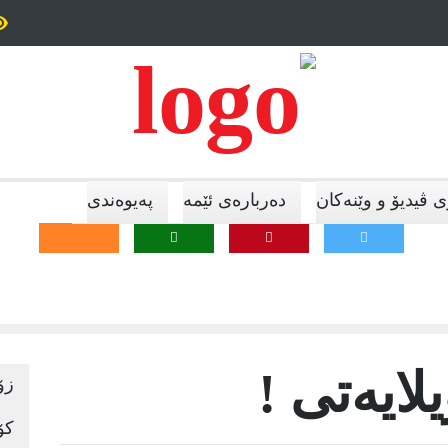
ش وەکو چاڵاکی، وەرزش بۆ مڵمڵانێی سیاسی وەرزش بۆ
ڕێککەوتنی
انی.
قەیرانەکا
 ڤیدیۆ و وێنەکان
دەربارەی ئێمە
پەیوەندی
لایەتی !
زۆ
کۆ