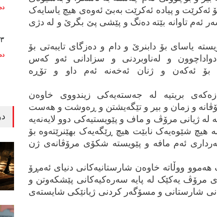
دە
 ئەکرێت و پیادە ئەکرێت بەبێ ئەوەی هیچ یاسایەک
ەر ئەم تاوانە بێتە دەنگ و پێشی پێ بگرێ و لە دژی
٣٣ ساڵ دوا
ویستە یاسای بۆ دابنرێ و دام و دەزگای تایبەتی بۆ
دە
اداچوون و لەناوبردنی و سزادانی ئەو کەس
ی بۆ ئەکەن و ژنان ئەخەنە ئەم داو و تۆڕە
ەکەی بریتیە لە جەستەیەکی زیندووی خاوەن
ڤانە و زمان و بیر و تێگەیشتن و ڕەوشت و هەست
دو
ە ژیانی مرۆڤ و ماف و پێویستیەکی دوو لایەنەیە
ە هیچ شێوەیەک نابێت هیچ ڕێگەیەک بهێنرێتەوە بۆ
رداری ئەم مافە و پێویستە شکۆی مرۆڤانەی ژن
هەموو ووڵاتە خاوەن شارستانیەکانی دنیای ئەمڕۆ
دی مرۆڤ یەکێک لە پایە سەرەکیەکانی پێشکەوتن و
انی شارستانی و مسۆگەر کردنی ژیانێکی شایستەی