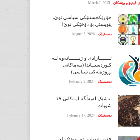
 ڤیدیۆ و وێنەکان
March 2, 2015
خۆڕێکخستنێکی سیاسی نوێ،
پێویستی بۆ دۆخێکی نوێ!
دەستپێک
August 5, 2026
ئـــــــازادی و ژیــــــانەوە لـە
کـوردستــاندا (بنەماکانی
پڕۆژەیەکی سیاسی)
دەستپێک
February 2, 2024
بەشێک لەبەڵگەنامەکانی ١٧
شوبات
دەستپێک
February 17, 2024
١٧ی شوبات، ئەزمونێک لە