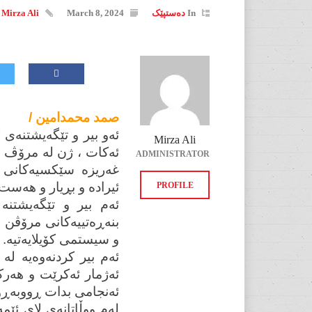
In
دەستپێک
March 8, 2024
Mirza Ali
صمد محمدامین /
ئەو بیر و تێگەیشتنە
Mirza Ali
ئەکات ، ژن لە مرۆڤ بو
ADMINISTRATOR
غەریزە سێکسیەکانی پ
ئیرادە و بڕیار و هەست
PROFILE
ئەم بیر و تێگەیشتنە
بنەڕەتییەکانی مرۆڤن 
و سیستمی کۆیلایەتیە.
ئەم بیر کردنەوەیە لە
ئەژمار ئەکرێت و هەرک
ئەنجامی بدات ڕووبەڕوو
لەم ووڵاتانەی لای ئێم