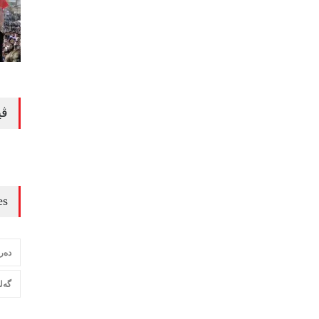
ڤی
es
دەرب
گەلە