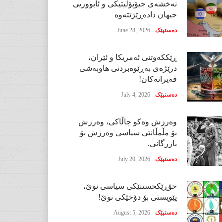
نەخشەی جیۆپۆلیتیکی و ئابووریی
جیهان دادەڕێژێتەوە
دەستپێک
June 28, 2026
ڕێککەوتنی ئەمریکا و ئێران،
درێژەی بەڕێوەبردنی هاوبەشی
قەیرانەکان!
دەستپێک
July 4, 2026
وەرزش وەکو چاڵاکی، وەرزش
بۆ مڵمڵانێی سیاسی وەرزش بۆ
بازرگانی.
دەستپێک
July 20, 2026
خۆڕێکخستنێکی سیاسی نوێ،
پێویستی بۆ دۆخێکی نوێ!
دەستپێک
August 5, 2026