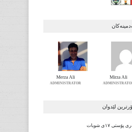
دمینەکان
Merza Ali
Mirza Ali
ADMINISTRATOR
ADMINISTRATO
رترین لێدوان
پۆستی ١٧ی شوبات