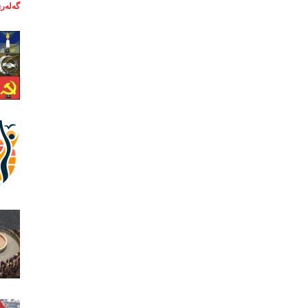
گەلەری