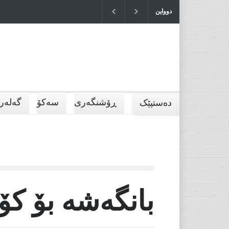
دوواین
وەرز
بازرگ
2026-07-04T10:52:36+0000
ڕۆشنگەری
سەکۆ
گەلەری
دەستپێک
بانگەشە بۆ کۆی