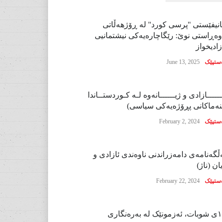
نیفێستی ''پرسی کورد'' لە ڕۆژهەڵاتی
وەڕاستی نوێ: رێگاچارەیەکی نیشتمانیی
زادیخواز
ستپێک
June 13, 2025
ــــــازادی و ژیــــــانەوە لـە کـوردستــاندا
نەماکانی پڕۆژەیەکی سیاسی)
ستپێک
February 2, 2024
ڵگەنامەی دامەزراندنی ناوەندی ئازادی و
ان (ناژ)
ستپێک
February 22, 2024
نێک لە بەرەنگاری