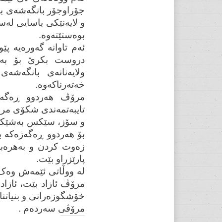
جۆراوجۆر بانگەشەی بۆ
و لایەنێکی یاسایی لەس
بوەستێتەوە.
ئەم تاوانە گەورەیە پێ
دروست بکرێ بۆ بەدو
ولایەنانەی بانگەشە
خەتەرناکەوە.
مرۆڤ هەردوو ڕەگەز
تایبەتمەندی شکۆی مرۆ
و سۆز، سێکس بەشێکە ل
بۆ هەردوو ڕەگەزەکە ب
زەوت کردن و بەهرەبە
پارێزراو بێت.
لە ووڵاتی ئێمەش وەک 
مرۆڤ ئازاد بێت، ئازا
خۆشگوزەرانی و بنیاتن
مرۆڤی سەردەم .