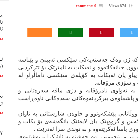
0 comments
874 Views
ما
نا
ئا
دە
ی کە ژن وەک جەستەیەکی سێکسی ئەبینێ و پێناسە
ئـ
(ب
ون جیائەکاتەوە و ئەیکات بە ئامێرێک بۆ تێرکردنی
یاو یان ئەیکات بە کۆیلەی سێکسی داماڵراو لە
دە
 و سۆزی مرۆڤانە.
 بە تەواوی نامرۆڤانە و دژی مافە سەرەتایی و
بە
و پاشماوەی بیرکردنەوەکانی سەدەکانی ناوەڕاست
ژی
 ووڵاتانی پێشکەوتوو و خاوەن شارستانی بە تاوان
دە
ەس و گرووپێک یان لایەنێک بانگەشەی بۆ بکات و
ی یاسا ئەکرێتەوە و بە توندی سزا ئەدرێت .
١٧ی شوبات، ئەزمو
ە بیر و بۆچوونی لەم چەشنە بە ئاشکرا و بەشێوەی