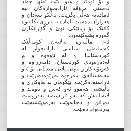
و بۆ ئومێد و هیوا بێت تەنها چەند
دەستی مرۆڤە ئازادیخوازەکان نیە
ئامادەیە هەڵی بگرێت، بەڵکو سەدان و
هەزاران دەست ئامادەیە بەرزی بکاتەوە
کاتێک بۆ ژیانێکی نوێ و گۆڕانکاری
گەورە بشەکێتەوە.
ئەم ماڵپەرە لەلایەن کۆمەڵێک
کەسایەتی سیاسی ئازادیخواز لە
کوردستاندا، چ لە ناوەوە و چ
لەدەرەوەی کوردستان، دامەزراوە و
کەوتۆتەکار و بەپێی پلانی میدیایی بۆ ئەو
مەبەستانەی سەرەوە بەڕێوەدەبرێت و
ئاراستەدەکرێت. بێگومان بە هاوکاری و
پاڵپشتی هەموو ئەو کەس و ناوەند و
لایەنانەش کە ئەو ئاراستەیە بەدروست
دەزانن و دەیانەوێت بەرەوپێشبچێت
بەردەوام دەبێت.