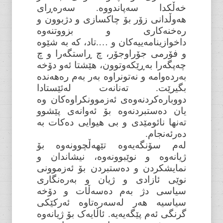
خەڵکدا سەپاندووە. سەرەڕای
هەوڵدانی زۆر بۆ چاکسازی و دژبوون و
رەخنەکاری و بزووتنەوە
داخوازینامەییەکان و ….تاد، کە بە شێوە
و فۆرمی جۆراوجۆر، چ ڕاستگەرا و چ
چەپگەرا بەڕێکەوتوون، هێشتا ئەو دۆخە
بەردەوامە و نەتونراوە بەر بەم رەهەندە
بگیرێت. تەنانەت لەئێستادا
دووبارەکردنەوەی ئەزموونکراوەکان وە
یان دەستبردنەوە بۆ ئەوانەی پێشوو
تەنها نائومێدی و بی هیوایی دەکات بە
دەرئەنجام.
لەم سۆنگەیەوە تێهەڵچوونەوە بۆ
ژیانەوە و نوێبوونەوە، نیشاندان و
نمایشکردن و دەستبردن بۆ ئەزموونی
نوێی ئازادی و ژیان و بەرەنگاری
سیاسی دژ بەم دەسەڵات و دۆخە
سیاسیە هەر لەسەرەتاوە ئەرکێکی
گرنگی ئەم پێگەیەیە. ئاڵایەک بۆ ژیانەوە