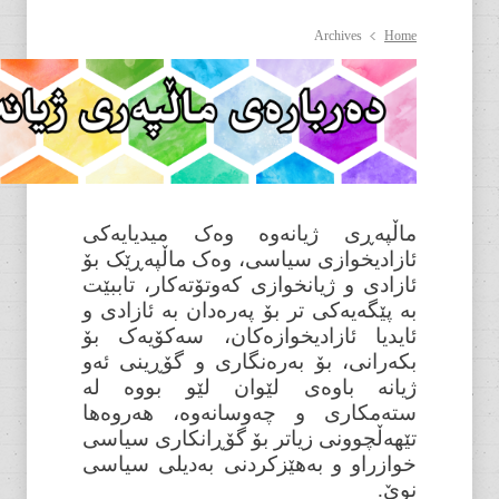
Archives
Home
ماڵپەڕی ژیانەوە وەک میدیایەکی
ئازادیخوازی سیاسی، وەک ماڵپەڕێک بۆ
ئازادی و ژیانخوازی کەوتۆتەکار، تاببێت
بە پێگەیەکی تر بۆ پەرەدان بە ئازادی و
ئایدیا ئازادیخوازەکان، سەکۆیەک بۆ
بکەرانی، بۆ بەرەنگاری و گۆڕینی ئەو
ژیانە باوەی لێوان لێو بووە لە
ستەمکاری و چەوسانەوە، هەروەها
تێهەڵچوونی زیاتر بۆ گۆڕانکاری سیاسی
خوازراو و بەهێزکردنی بەدیلی سیاسی
نوێ.