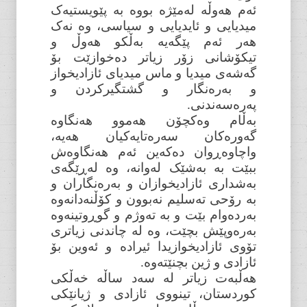
ئەم هەوڵە لەمێژە بووە بە پێویستیەک
میدیایی و ئایدیایی و سیاسی، وە نەک
هەر ئەم پێگەیە بەڵکو هەوڵ و
تیکۆشانی زۆر زیاتر دەخوازێت بۆ
گەشەی میدیا و ماس میدیای ئازادیخواز
و بەرەنگار و گشتگیرکردن و
پەرەسەندنی.
بەڵام وەکچۆن هەموو هەنگاوە
گەورەکان سەرەتایەکیان هەیە،
واچاوەڕوان دەکەین ئەم هەنگاوەش
ببێت بە بەشێک لەوانە، وە لەڕێگەی
بەشداری ئازادیخوازان و بەرەنگاران و
بە رۆحی تەسلیم نەبوون و کۆڵنەدانەوە
بەردەوام بێت و بە تەوژم و گوڕوتینەوە
بەرەوپێش بچێت، وە لە چاندنی زیاتری
تۆوی ئازادیخوازیدا ئیرادە و ئەوین بۆ
ئازادی و ژین بچنێتەوە.
هەڵبەت زیاتر لە سەد ساڵە خەڵکی
کوردستان، تینووی ئازادی و ژیانێکی