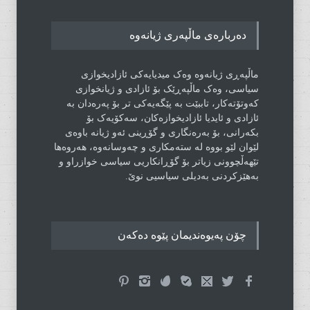
دەربارەی ماڵپەری ژیانەوە
ماڵپەڕی ژیانەوە وەک میدیایەکی ئازادیخوازی
سیاسی، وەک ماڵپەڕێک بۆ ئازادی و ژیانخوازی
کەوتۆتەکار، تاببێت بە پێگەیەکی تر بۆ پەرەدان بە
ئازادی و ئایدیا ئازادیخوازەکان، سەکۆیەک بۆ
بکەرانی، بۆ بەرەنگاری و گۆڕینی ئەو ژیانە باوەی
لێوان لێو بووە لە ستەمکاری و چەوسانەوە، هەروەها
تێهەڵچوونی زیاتر بۆ گۆڕانکاریی سیاسی خوازراو و
بەهێزکردنی بەدیلی سیاسیی نوێ.
چۆن پەیوەندیمان پێوە دەکەن