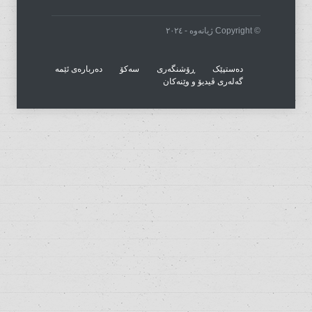
© Copyright ژیانەوە - ٢٠٢٤
دەستپێک
ڕۆشنگەری
سەکۆ
دەربارەی ئێمە
گەلەری ڤیدیۆ و وێنەکان