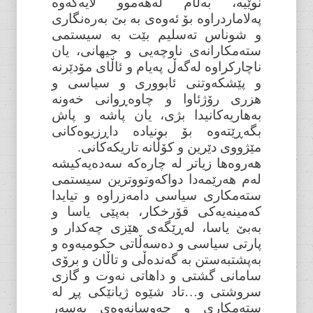
نوێیە، بەڵام لەهەموو لایەکەوە
پەلاماردراوە بۆ ئەوەی بە بێ بەرەنگاری
و شوناس تەسلیم بێت بە سیستمی
ستەمکارانەی ناوچەیی و جیهانی، یان
ناچارکراوە لەگەڵ پەیام و ئاڵای مۆدێرنە
و پێشکەوتنی ئابووری و سیاسی و
هزری رۆژئاوا و چاوەڕوانی خەونە
بەهاریەکانیدا بژی، یان پاشە و پاش
بگەڕێتەوە بۆ بونیادە داڕزیوەکانی
مێژووی دێرین و کۆڵانە تاریکەکانی.
هەروەها زیاتر لە چارەکە سەدەیەکیشە
لەم هەرێمەدا دواکەوتووترین سیستمی
ستەمکاری سیاسی دامەزراوە و تیایدا
کەمینەیەکی قۆرخکار، بەپێی یاسا و
بەبێ یاسا، لەڕێگەی هێزی چەکدار و
پارتی سیاسی و دەسەڵاتی حکومیەوە و
بەپشتبەستن بە گەندەڵی و تاڵان و برۆی
سامانی گشتی و داهاتی نەوت و گازی
سروشتی و…تاد شێوە ژیانێکی پڕ لە
ستەمکاری و چەوسانەوەی بەسەر