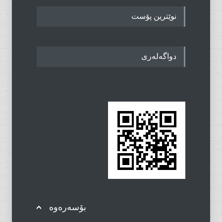
نوێترین پۆست
دواگەلەری
بۆسەرەوە