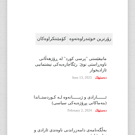
زۆرترین خوێندراوەتەوە
کۆمێنتکراوەکان
مانیفێستی ''پرسی کورد'' لە ڕۆژهەڵاتی
ناوەڕاستی نوێ: رێگاچارەیەکی نیشتمانیی
ئازادیخواز
دەستپێک
June 13, 2025
ئـــــــازادی و ژیــــــانەوە لـە کـوردستــاندا
(بنەماکانی پڕۆژەیەکی سیاسی)
دەستپێک
February 2, 2024
بەڵگەنامەی دامەزراندنی ناوەندی ئازادی و