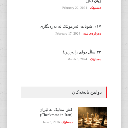
ژیان (ناژ)
دەستپێک
February 22, 2024
١٧ی شوبات، ئەزمونێک لە بەرەنگاری
دەربارەی ئێمە
February 17, 2024
٣٣ ساڵ دوای راپەڕین!
دەستپێک
March 5, 2024
دوایین بابەتەکان
کش مەلیک لە ئێران
(Checkmate in Iran)
دەستپێک
June 3, 2026