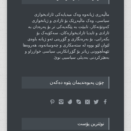
ماڵپەڕی ژیانەوە وەک میدیایەکی ئازادیخوازی
سیاسی، وەک ماڵپەڕێک بۆ ئازادی و ژیانخوازی
کەوتۆتەکار، تاببێت بە پێگەیەکی تر بۆ پەرەدان بە
ئازادی و ئایدیا ئازادیخوازەکان، سەکۆیەک بۆ
بکەرانی، بۆ بەرەنگاری و گۆڕینی ئەو ژیانە باوەی
لێوان لێو بووە لە ستەمکاری و چەوسانەوە، هەروەها
تێهەڵچوونی زیاتر بۆ گۆڕانکاریی سیاسی خوازراو و
بەهێزکردنی بەدیلی سیاسیی نوێ.
چۆن پەیوەندیمان پێوە دەکەن
نوێترین پۆست