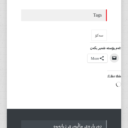
Tags
سەکۆ
:ئەم پۆستە شەیر بکەن
More
Like this:
Loading…
دەربارەی ماڵپەری ژیانەوە