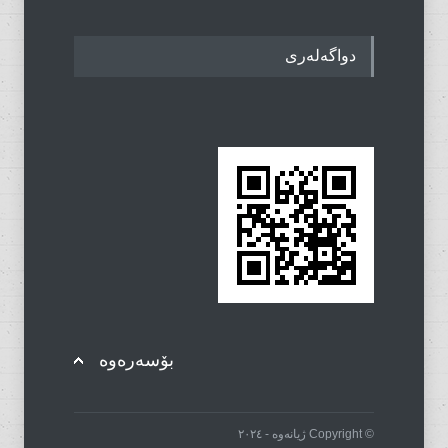
دواگەلەری
بۆسەرەوە
© Copyright ژیانەوە - ٢٠٢٤