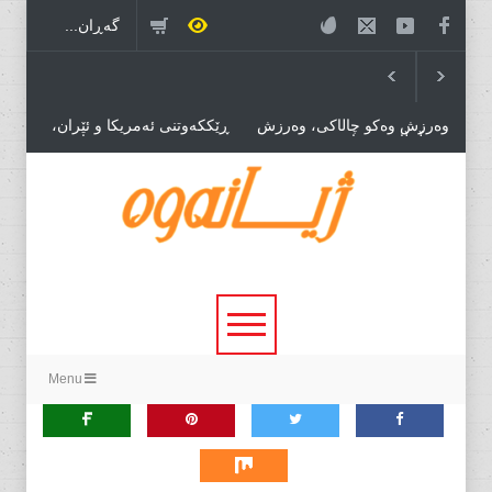
وەرزش وەکو چاڵاکی، وەرزش
ڕێککەوتنی ئەمریکا و ئێران،
بۆ مڵمڵانێی سیاسی وەرزش بۆ
درێژەی بەڕێوەبردنی هاوبەشی
بازرگانی.
قەیرانەکان!
خۆڕێکخستنێکی سیاسی نوێ،
پێویستی بۆ دۆخێکی نوێ!
Menu