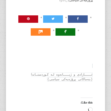
پڕۆژەیەکی سیاسی)
ژیانەوە
ئـــــــازادی و ژیــــــانەوە لـە کـوردستــاندا
(بنەماکانی پڕۆژەیەکی سیاسی)
Like this:
Loading…