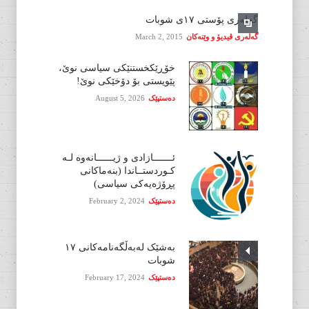
گەلەری پۆستی ١٧ی شوبات
گەلەری ڤیدیۆ و وێنەکان
March 2, 2015
خۆڕێکخستنێکی سیاسی نوێ،
پێویستی بۆ دۆخێکی نوێ!
دەستپێک
August 5, 2026
ئـــــــازادی و ژیــــــانەوە لـە
کـوردستــاندا (بنەماکانی
پڕۆژەیەکی سیاسی)
دەستپێک
February 2, 2024
بەشێک لەبەڵگەنامەکانی ١٧
شوبات
دەستپێک
February 17, 2024