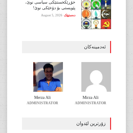
خۆڕێکخستنێکی سیاسی نوێ،
پێویستی بۆ دۆخێکی نوێ!
دەستپێک
August 5, 2026
ئەدمینەکان
Merza Ali
Mirza Ali
ADMINISTRATOR
ADMINISTRATOR
زۆرترین لێدوان