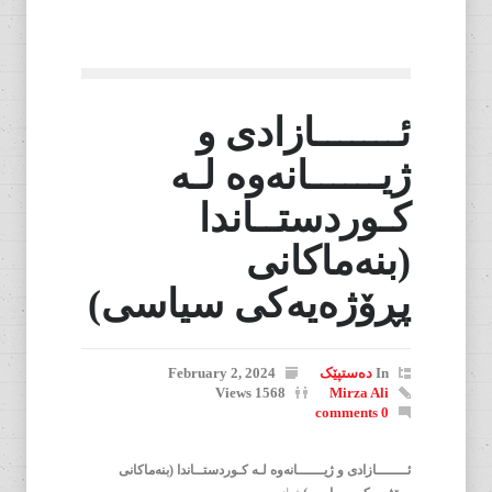
ئـــــــازادی و
ژیــــــانەوە لـە
کـوردستــاندا
(بنەماکانی
پڕۆژەیەکی سیاسی)
In
دەستپێک
February 2, 2024
1568 Views
Mirza Ali
0 comments
ئـــــــازادی و ژیــــــانەوە لـە کـوردستــاندا (بنەماکانی