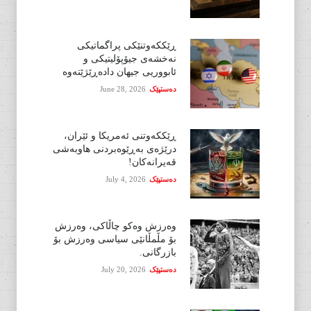
ڕێککەوتنێکی پراگماتیکی
نەخشەی جیۆپۆلیتیکی و
ئابووریی جیهان دادەڕێژێتەوە
دەستپێک
June 28, 2026
ڕێککەوتنی ئەمریکا و ئێران،
درێژەی بەڕێوەبردنی هاوبەشی
قەیرانەکان!
دەستپێک
July 4, 2026
وەرزش وەکو چاڵاکی، وەرزش
بۆ مڵمڵانێی سیاسی وەرزش بۆ
بازرگانی.
دەستپێک
July 20, 2026