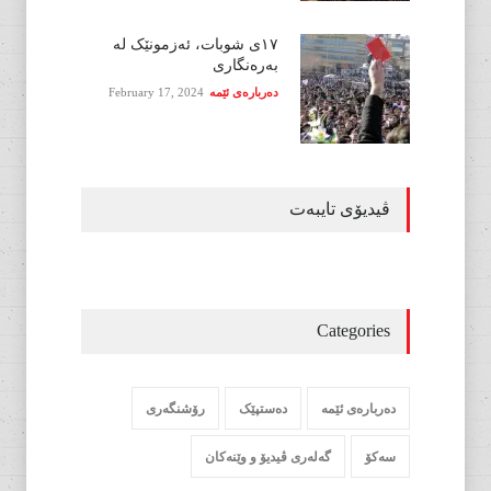
١٧ی شوبات، ئەزمونێک لە
بەرەنگاری
دەربارەی ئێمە
February 17, 2024
ڤیدیۆی تایبەت
Categories
دەربارەی ئێمە
دەستپێک
رۆشنگەری
سەکۆ
گەلەری ڤیدیۆ و وێنەکان